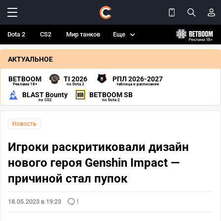
Dota 2
CS2
Мир танков
Еще
АКТУАЛЬНОЕ
BETBOOM
TI 2026
РПЛ 2026-2027
Реклама 18+
по Dota 2
таблица и расписание
BLAST Bounty
BETBOOM SB
по CS2
по Dota 2
Новость
Игроки раскритиковали дизайн
нового героя Genshin Impact —
причиной стал пупок
18.05.2023 в 19:23
1