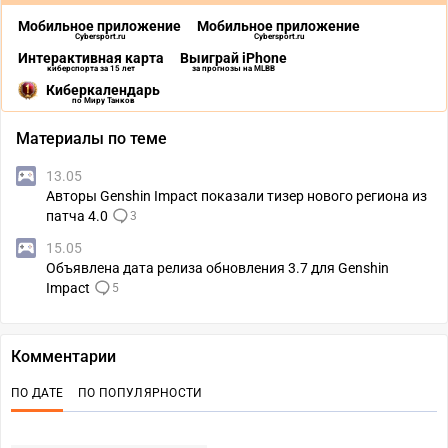
Мобильное приложение
Мобильное приложение
Cybersport.ru
Cybersport.ru
Интерактивная карта
Выиграй iPhone
киберспорта за 15 лет
за прогнозы на MLBB
Киберкалендарь
по Миру Танков
Материалы по теме
13.05
Авторы Genshin Impact показали тизер нового региона из
патча 4.0
3
15.05
Объявлена дата релиза обновления 3.7 для Genshin
Impact
5
Комментарии
ПО ДАТЕ
ПО ПОПУЛЯРНОСТИ