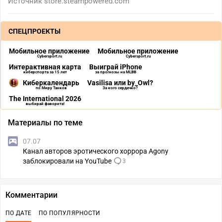
Источник
store.steampowered.com
СПЕЦПРОЕКТЫ
Мобильное приложение
Мобильное приложение
Cybersport.ru
Cybersport.ru
Интерактивная карта
Выиграй iPhone
киберспорта за 15 лет
за прогнозы на MLBB
Киберкалендарь
Vasilisa или by_Owl?
по Миру Танков
За кого сердечко?
The International 2026
выбирай фаворита!
Материалы по теме
07.07
Канал авторов эротического хоррора Agony
заблокировали на YouTube
3
Комментарии
ПО ДАТЕ
ПО ПОПУЛЯРНОСТИ