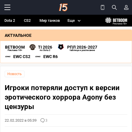
Dota 2
CS2
Мир танков
Еще
АКТУАЛЬНОЕ
BETBOOM
TI 2026
РПЛ 2026-2027
Реклама 18+
по Dota 2
таблица и расписание
EWC CS2
EWC R6
Новость
Игроки потеряли доступ к версии
эротического хоррора Agony без
цензуры
22.02.2022 в 05:39
3