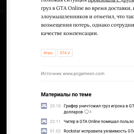
груз в GTA Online во время доставки
злоумышленников и отметил, что так
возмещения потерь, однако сотрудни
качестве компенсации.
Игры
GTA V
Источник
www.pcgamesn.com
Материалы по теме
23.10
Грифер уничтожил груз игрока в G
ПЕРЕ
долларов
4
22.11
Читер в GTA Online помешал польз
01.02
Rockstar исправила уязвимость GT