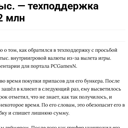
ыс. — техподдержка
2 млн
ю о том, как обратился в техподдержку c просьбой
тыс. внутриигровой валюты из-за вылета игры.
ентарии для портала PCGamesN.
во время покупки припасов для его бункера. После
и зашёл в клиент в следующий раз, ему высветилось
к отметил, что не знает, как так получилось, и
некоторое время. По его словам, это обезопасит его в
ибку и спишет лишнюю сумму.
им геймером
. После того как грифер уничтожил его