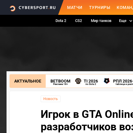
МАТЧИ
ТУРНИРЫ
КОМАН
Dota 2
CS2
Мир танков
Еще
АКТУАЛЬНОЕ
BETBOOM
TI 2026
РПЛ 2026
Реклама 18+
по Dota 2
таблица и рас
Новость
Игрок в GTA Onlin
разработчиков во