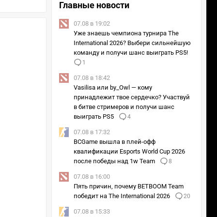
Главные новости
07.08 в 19:02
Уже знаешь чемпиона турнира The
International 2026? Выбери сильнейшую
команду и получи шанс выиграть PS5!
1
07.08 в 18:42
Vasilisa или by_Owl — кому
принадлежит твое сердечко? Участвуй
в битве стримеров и получи шанс
выиграть PS5
4
07.08 в 17:32
BCGame вышла в плей-офф
квалификации Esports World Cup 2026
после победы над 1w Team
8
07.08 в 16:00
Пять причин, почему BETBOOM Team
победит на The International 2026
20
07.08 в 15:33