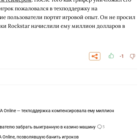
, игрок пожаловался в техподдержку на
ие пользователи портят игровой опыт. Он не просил
ки Rockstar начислили ему миллион долларов в
-1
СКАЧАТЬ НА
СК
TA Online — техподдержка компенсировала ему миллион
ЙТИ
ВЫБРАТЬ
ANDROID
ователю забрать выигранную в казино машину
5
A Online, позволявшую банить игроков