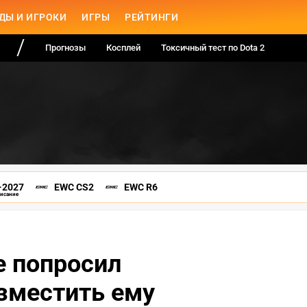
ДЫ И ИГРОКИ
ИГРЫ
РЕЙТИНГИ
Прогнозы
Косплей
Токсичный тест по Dota 2
-2027
EWC CS2
EWC R6
писание
e попросил
зместить ему