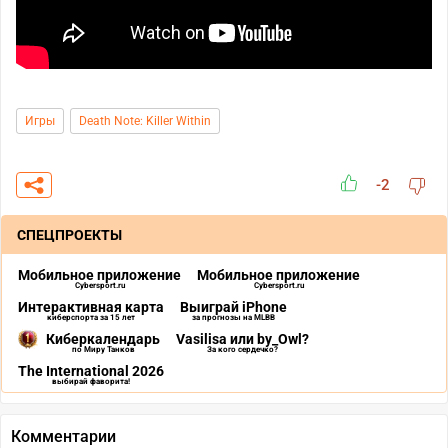
Игры
Death Note: Killer Within
-2
СПЕЦПРОЕКТЫ
Мобильное приложение
Мобильное приложение
Cybersport.ru
Cybersport.ru
Интерактивная карта
Выиграй iPhone
киберспорта за 15 лет
за прогнозы на MLBB
Киберкалендарь
Vasilisa или by_Owl?
по Миру Танков
За кого сердечко?
The International 2026
выбирай фаворита!
Комментарии