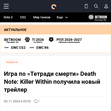
Dota 2
CS2
Мир танков
Еще
АКТУАЛЬНОЕ
BETBOOM
TI 2026
РПЛ 2026-2027
Реклама 18+
по Dota 2
таблица и расписание
EWC CS2
EWC R6
Новость
Игра по «Тетради смерти» Death
Note: Killer Within получила новый
трейлер
05.11.2024 в 05:52
1