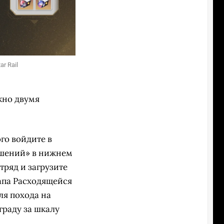
2/2
r Rail
В синтезе можно выбрать как настраивае
Rail
жно двумя
ого войдите в
ашений» в нижнем
тряд и загрузите
апа Расходящейся
ля похода на
граду за шкалу