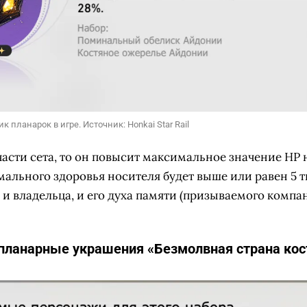
 планарок в игре. Источник: Honkai Star Rail
части сета, то он повысит максимальное значение HP н
ального здоровья носителя будет выше или равен 5 ты
и владельца, и его духа памяти (призываемого компа
планарные украшения «Безмолвная страна кост