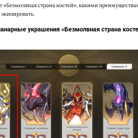
т «Безмолвная страна костей», какими преимуществам
о экипировать.
ланарные украшения «Безмолвная страна костей