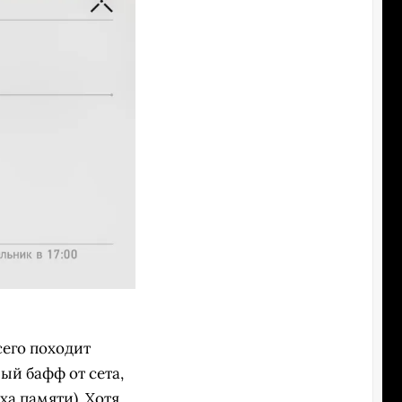
его походит
ый бафф от сета,
ха памяти). Хотя