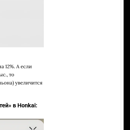
а 12%. А если
с., то
ньона) увеличится
ей» в Honkai: