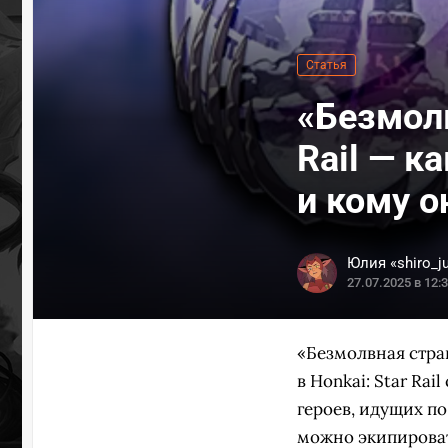
Статья
«Безмолв
Rail — к
и кому о
Юлия «shiro_j
27.07.2025 в 12:
«Безмолвная стра
в Honkai: Star Ra
героев, идущих п
можно экипироват