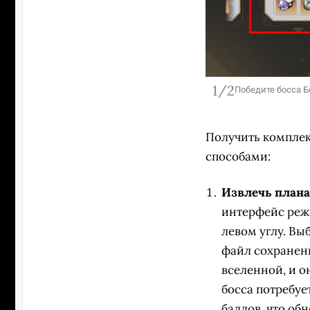
1/2
Победите босса Бе
и положиться на удачу. Источник: Honkai Star
Получить комплек
способами:
Извлечь плана
интерфейс реж
левом углу. Вы
файл сохранени
вселенной, и о
босса потребуе
баллов, что об