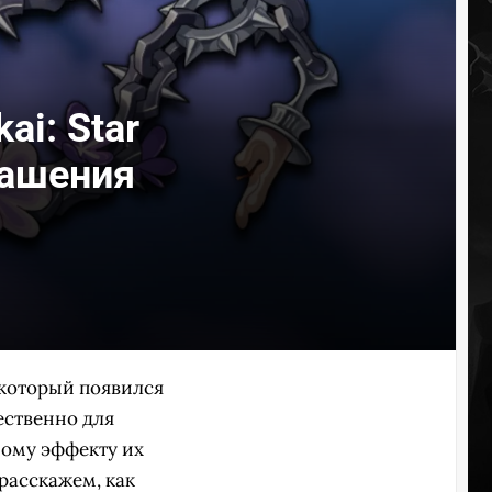
ai: Star
рашения
 который появился
щественно для
ному эффекту их
расскажем, как