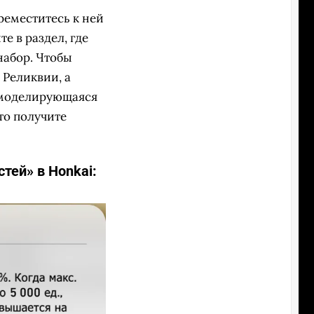
ереместитесь к ней
е в раздел, где
набор. Чтобы
 Реликвии, а
омоделирующаяся
то получите
тей» в Honkai: