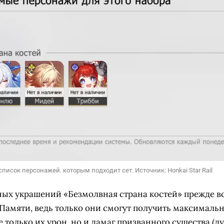
список персонажей. которым подходит сет. Источник: Honkai Star Rail
ых украшений «Безмолвная страна костей» прежде вс
Памяти, ведь только они смогут получить максимальн
 только их урон, но и дамаг призванного существа (ду