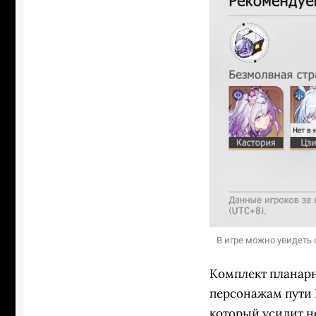
В игре можно увидеть 
Комплект планарн
персонажам пути 
который усилит не