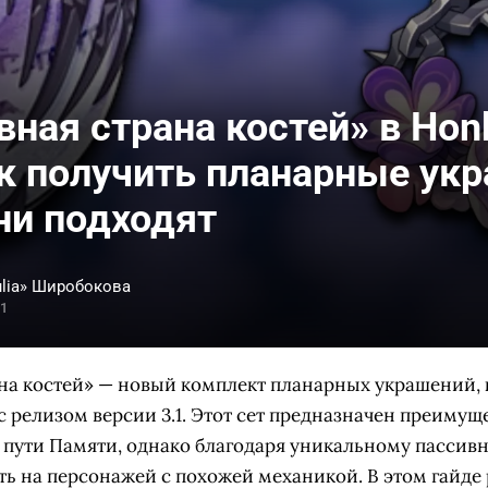
ная страна костей» в Honk
ак получить планарные ук
ни подходят
ulia» Широбокова
31
на костей» — новый комплект планарных украшений,
il с релизом версии 3.1. Этот сет предназначен преиму
о пути Памяти, однако благодаря уникальному пассив
ь на персонажей с похожей механикой. В этом гайде 