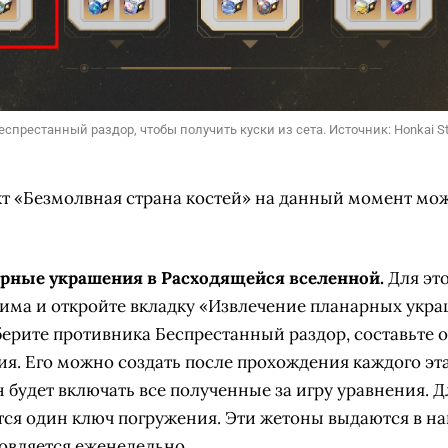
спрестанный раздор, чтобы получить куски из сета. Источник: Honkai Sta
т «Безмолвная страна костей» на данный момент мо
рные украшения в Расходящейся вселенной.
Для эт
има и откройте вкладку «Извлечение планарных укр
берите противника Беспрестанный раздор, составьте о
я. Его можно создать после прохождения каждого эт
н будет включать все полученные за игру уравнения. Д
тся один ключ погружения. Эти жетоны выдаются в на
новляется еженедельно.