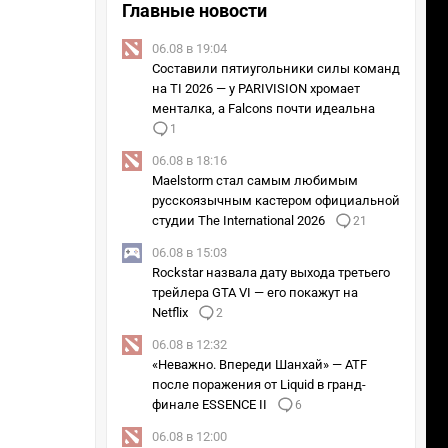
Главные новости
06.08 в 19:04
Составили пятиугольники силы команд
на TI 2026 — у PARIVISION хромает
менталка, а Falcons почти идеальна
1
06.08 в 18:16
Maelstorm стал самым любимым
русскоязычным кастером официальной
студии The International 2026
21
06.08 в 15:03
Rockstar назвала дату выхода третьего
трейлера GTA VI — его покажут на
Netflix
2
06.08 в 12:32
«Неважно. Впереди Шанхай» — ATF
после поражения от Liquid в гранд-
финале ESSENCE II
6
06.08 в 12:00