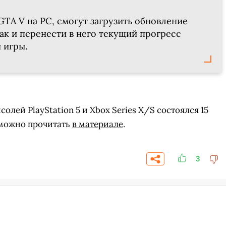
GTA V на PC, смогут загрузить обновление
ак и перенести в него текущий прогресс
 игры.
олей PlayStation 5 и Xbox Series X/S состоялся 15
 можно прочитать
в материале
.
3
СКАЧАТЬ НА
СК
ОВАТЬ
ЗАБРАТЬ
ANDROID