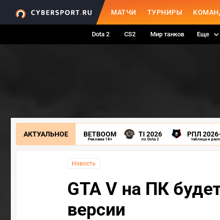
МАТЧИ
ТУРНИРЫ
КОМАН
Dota 2
CS2
Мир танков
Еще
АКТУАЛЬНОЕ
BETBOOM
TI 2026
РПЛ 2026
Реклама 18+
по Dota 2
таблица и рас
Новость
GTA V на ПК будет
версии