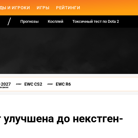
ДЫ И ИГРОКИ
ИГРЫ
РЕЙТИНГИ
Прогнозы
Косплей
Токсичный тест по Dota 2
-2027
EWC CS2
EWC R6
писание
 улучшена до некстген-