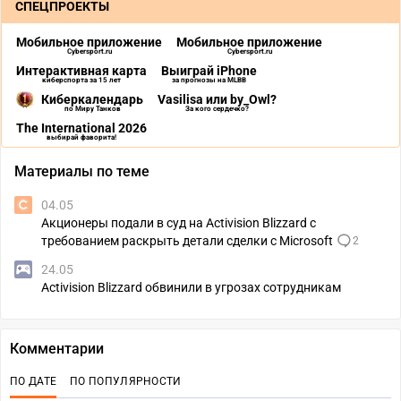
СПЕЦПРОЕКТЫ
Мобильное приложение
Мобильное приложение
Cybersport.ru
Cybersport.ru
Интерактивная карта
Выиграй iPhone
киберспорта за 15 лет
за прогнозы на MLBB
Киберкалендарь
Vasilisa или by_Owl?
по Миру Танков
За кого сердечко?
The International 2026
выбирай фаворита!
Материалы по теме
04.05
Акционеры подали в суд на Activision Blizzard с
требованием раскрыть детали сделки с Microsoft
2
24.05
Activision Blizzard обвинили в угрозах сотрудникам
Комментарии
ПО ДАТЕ
ПО ПОПУЛЯРНОСТИ