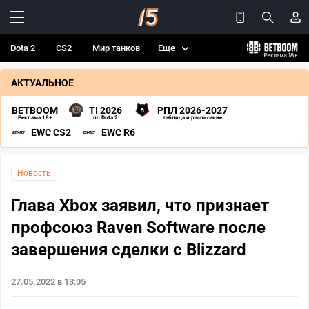
Dota 2
CS2
Мир танков
Еще
АКТУАЛЬНОЕ
BETBOOM
TI 2026
РПЛ 2026-2027
Реклама 18+
по Dota 2
таблица и расписание
EWC CS2
EWC R6
Новость
Глава Xbox заявил, что признает
профсоюз Raven Software после
завершения сделки с Blizzard
27.05.2022 в 13:05