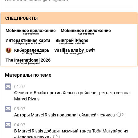
СПЕЦПРОЕКТЫ
Мобильное приложение
Мобильное приложение
Cybersport.ru
Cybersport.ru
Интерактивная карта
Выиграй iPhone
киберспорта за 15 лет
за прогнозы на MLBB
Киберкалендарь
Vasilisa или by_Owl?
по Миру Танков
За кого сердечко?
The International 2026
выбирай фаворита!
Материалы по теме
01.07
Феникс и Блэйд против Хелы в трейлере третьего сезона
Marvel Rivals
03.07
Авторы Marvel Rivals показали геймплей Феникса
2
04.07
В Marvel Rivals добавят мемный танец Тоби Магуайра из
«Человека-паука»
1