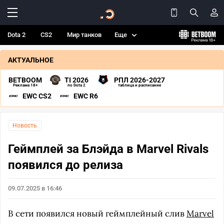
Dota 2
CS2
Мир танков
Еще
АКТУАЛЬНОЕ
BETBOOM
TI 2026
РПЛ 2026-2027
Реклама 18+
по Dota 2
таблица и расписание
EWC CS2
EWC R6
Новость
Геймплей за Блэйда в Marvel Rivals
появился до релиза
09.07.2025 в 16:46
В сети появился новый геймплейный слив
Marvel