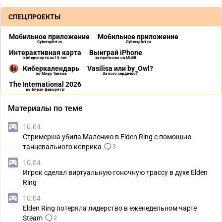
СПЕЦПРОЕКТЫ
Мобильное приложение
Мобильное приложение
Cybersport.ru
Cybersport.ru
Интерактивная карта
Выиграй iPhone
киберспорта за 15 лет
за прогнозы на MLBB
Киберкалендарь
Vasilisa или by_Owl?
по Миру Танков
За кого сердечко?
The International 2026
выбирай фаворита!
Материалы по теме
10.04
Стримерша убила Малению в Elden Ring с помощью
танцевального коврика
3
10.04
Игрок сделал виртуальную гоночную трассу в духе Elden
Ring
10.04
Elden Ring потеряла лидерство в еженедельном чарте
Steam
2