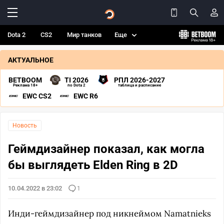
Dota 2
CS2
Мир танков
Еще
АКТУАЛЬНОЕ
BETBOOM
TI 2026
РПЛ 2026-2027
Реклама 18+
по Dota 2
таблица и расписание
EWC CS2
EWC R6
Новость
Геймдизайнер показал, как могла
бы выглядеть Elden Ring в 2D
10.04.2022 в 23:02
1
Инди-геймдизайнер под никнеймом Namatnieks