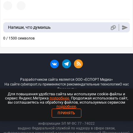
Напиши, что думаешь
0 / 1500 символов
Разработчиком сайта является ООО «ЕСПОРТ Медиа»
На сайте cybersport.ru применяются рекомендательные технологии
О нас
Документы
Для повышения удобства сайта мы используем cookie-файлы и
сервис Яндекс.Метрика
подробнее
. Продолжая использовать сайт,
© ООО «Киберспорт.ру» — Все права защищены
вы соглашаетесь на обработку файлов, используемых сервисом
подробнее
.
18+
ПРИНЯТЬ
ООО «Киберспорт.ру». Свидетельство о регистрации средств массовой
информации ЭЛ № ФС 77 - 74
022
выдано Федеральной службой по надзору в сфере связи,