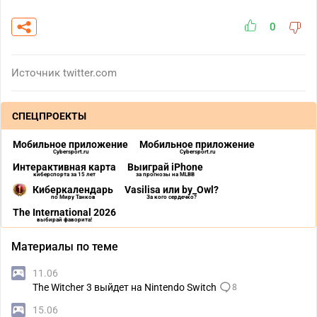
0
Источник
twitter.com
СПЕЦПРОЕКТЫ
Мобильное приложение
Мобильное приложение
Cybersport.ru
Cybersport.ru
Интерактивная карта
Выиграй iPhone
киберспорта за 15 лет
за прогнозы на MLBB
Киберкалендарь
Vasilisa или by_Owl?
по Миру Танков
За кого сердечко?
The International 2026
выбирай фаворита!
Материалы по теме
11.06
The Witcher 3 выйдет на Nintendo Switch
8
15.06