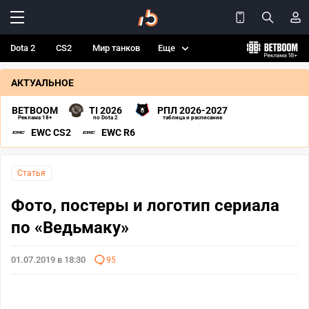
Dota 2
CS2
Мир танков
Еще
АКТУАЛЬНОЕ
BETBOOM
TI 2026
РПЛ 2026-2027
Реклама 18+
по Dota 2
таблица и расписание
EWC CS2
EWC R6
Статья
Фото, постеры и логотип сериала
по «Ведьмаку»
01.07.2019 в 18:30
95