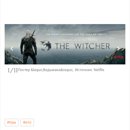
1/11
Постер &laquo;Ведьмака&raquo;. Источник: Netflix
Игры
Фото