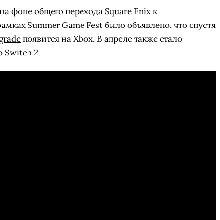
 на фоне общего перехода Square Enix к
амках Summer Game Fest было объявлено, что спустя
rgrade
появится на Xbox. В апреле также стало
 Switch 2.
СКАЧАТЬ НА
СК
ОВАТЬ
ЗАБРАТЬ
ANDROID