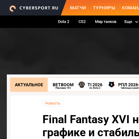
МАТЧИ
ТУРНИРЫ
КОМАН
Dota 2
CS2
Мир танков
Еще
АКТУАЛЬНОЕ
BETBOOM
TI 2026
РПЛ 2026
Реклама 18+
по Dota 2
таблица и рас
Новость
Final Fantasy XVI 
графике и стабиль