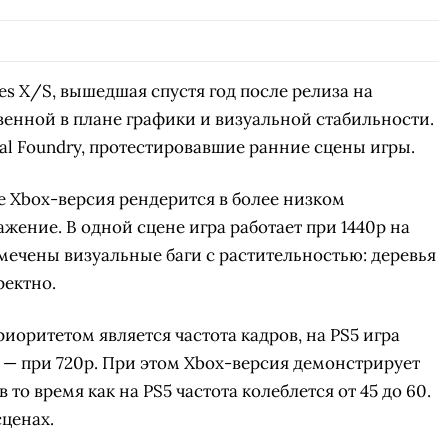
es X/S, вышедшая спустя год после релиза на
ственной в плане графики и визуальной стабильности.
al Foundry, протестировавшие ранние сцены игры.
 Xbox-версия рендерится в более низком
жение. В одной cцене игра работает при 1440p на
отмечены визуальные баги с растительностью: деревья
ректно.
иоритетом является частота кадров, на PS5 игра
ox — при 720p. При этом Xbox-версия демонстрирует
 то время как на PS5 частота колеблется от 45 до 60.
сценах.