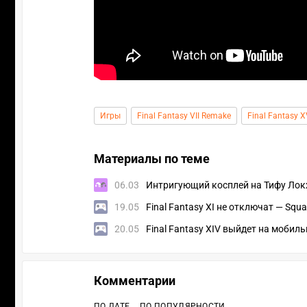
Игры
Final Fantasy VII Remake
Final Fantasy X
Материалы по теме
06.03
Интригующий косплей на Тифу Локхар
19.05
Final Fantasy XI не отключат — Sq
20.05
Final Fantasy XIV выйдет на мобиль
Комментарии
ПО ДАТЕ
ПО ПОПУЛЯРНОСТИ