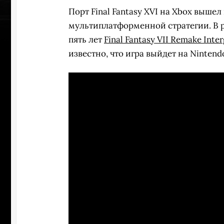
Порт Final Fantasy XVI на Xbox вышел
мультиплатформенной стратегии. В р
пять лет
Final Fantasy VII Remake Inte
известно, что игра выйдет на Nintendo
УЧАСТВ