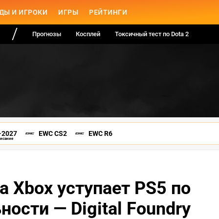
ДЫ И ИГРОКИ
ИГРЫ
РЕЙТИНГИ
Прогнозы
Косплей
Токсичный тест по Dota 2
-2027
EWC CS2
EWC R6
писание
на Xbox уступает PS5 по
ности — Digital Foundry