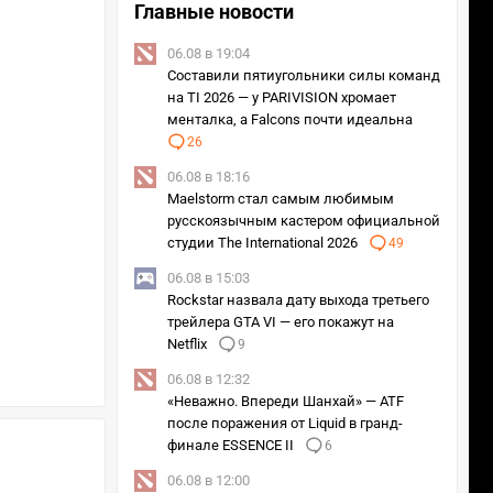
Главные новости
06.08 в 19:04
Составили пятиугольники силы команд
на TI 2026 — у PARIVISION хромает
менталка, а Falcons почти идеальна
26
06.08 в 18:16
Maelstorm стал самым любимым
русскоязычным кастером официальной
студии The International 2026
49
06.08 в 15:03
Rockstar назвала дату выхода третьего
трейлера GTA VI — его покажут на
Netflix
9
06.08 в 12:32
«Неважно. Впереди Шанхай» — ATF
после поражения от Liquid в гранд-
финале ESSENCE II
6
06.08 в 12:00