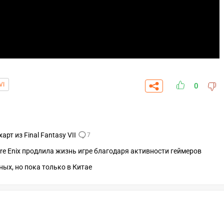
VI
0
т из Final Fantasy VII
7
uare Enix продлила жизнь игре благодаря активности геймеров
ных, но пока только в Китае