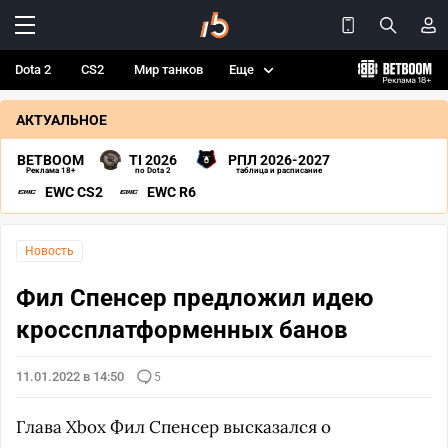
Dota 2
CS2
Мир танков
Еще
АКТУАЛЬНОЕ
BETBOOM
TI 2026
РПЛ 2026-2027
Реклама 18+
по Dota 2
таблица и расписание
EWC CS2
EWC R6
Новость
Фил Спенсер предложил идею
кроссплатформенных банов
11.01.2022 в 14:50
5
Глава Xbox Фил Спенсер высказался о