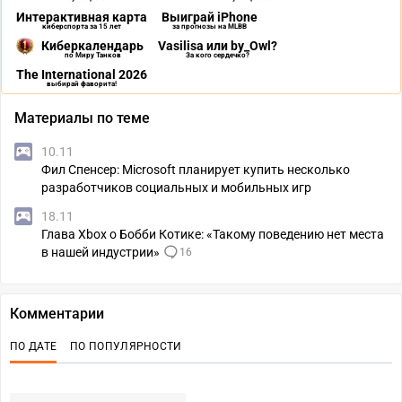
Интерактивная карта
Выиграй iPhone
киберспорта за 15 лет
за прогнозы на MLBB
Киберкалендарь
Vasilisa или by_Owl?
по Миру Танков
За кого сердечко?
The International 2026
выбирай фаворита!
Материалы по теме
10.11
Фил Спенсер: Microsoft планирует купить несколько
разработчиков социальных и мобильных игр
18.11
Глава Xbox о Бобби Котике: «Такому поведению нет места
в нашей индустрии»
16
Комментарии
ПО ДАТЕ
ПО ПОПУЛЯРНОСТИ