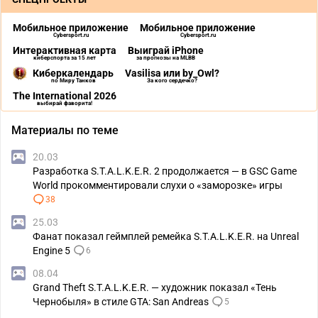
Мобильное приложение
Мобильное приложение
Cybersport.ru
Cybersport.ru
Интерактивная карта
Выиграй iPhone
киберспорта за 15 лет
за прогнозы на MLBB
Киберкалендарь
Vasilisa или by_Owl?
по Миру Танков
За кого сердечко?
The International 2026
выбирай фаворита!
Материалы по теме
20.03
Разработка S.T.A.L.K.E.R. 2 продолжается — в GSC Game
World прокомментировали слухи о «заморозке» игры
38
25.03
Фанат показал геймплей ремейка S.T.A.L.K.E.R. на Unreal
Engine 5
6
08.04
Grand Theft S.T.A.L.K.E.R. — художник показал «Тень
Чернобыля» в стиле GTA: San Andreas
5