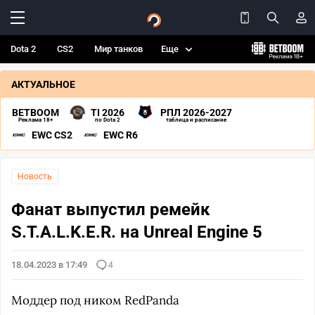
Dota 2
CS2
Мир танков
Еще
АКТУАЛЬНОЕ
BETBOOM
TI 2026
РПЛ 2026-2027
Реклама 18+
по Dota 2
таблица и расписание
EWC CS2
EWC R6
Новость
Фанат выпустил ремейк
S.T.A.L.K.E.R. на Unreal Engine 5
18.04.2023 в 17:49
4
Моддер под ником RedPanda