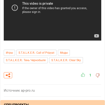
Игры
S.T.A.L.K.E.R.: Call of Pripyat
Моды
S.T.A.L.K.E.R.: Тень Чернобыля
S.T.A.L.K.E.R.: Clear Sky
1
Источник
ap-pro.ru
СПЕЦПРОЕКТЫ