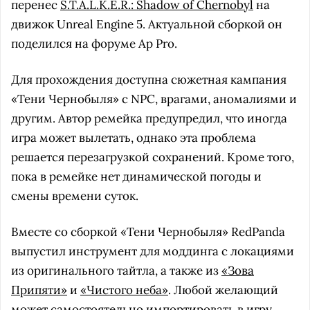
перенес
S.T.A.L.K.E.R.: Shadow of Chernobyl
на
движок Unreal Engine 5. Актуальной сборкой он
поделился на форуме Ap Pro.
Для прохождения доступна сюжетная кампания
«Тени Чернобыля» с NPC, врагами, аномалиями и
другим. Автор ремейка предупредил, что иногда
игра может вылетать, однако эта проблема
решается перезагрузкой сохранений. Кроме того,
пока в ремейке нет динамической погоды и
смены времени суток.
Вместе со сборкой «Тени Чернобыля» RedPanda
выпустил инструмент для моддинга с локациями
из оригинального тайтла, а также из
«Зова
Припяти»
и
«Чистого неба»
. Любой желающий
может самостоятельно импортировать в игру