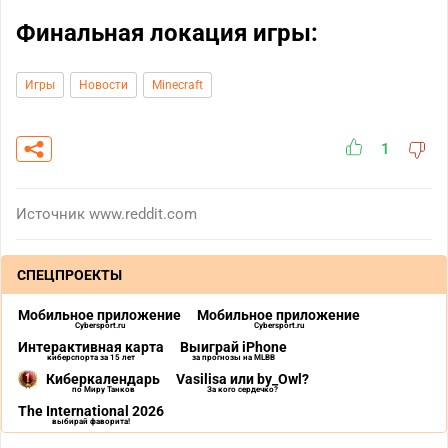
Финальная локация игры:
Игры
Новости
Minecraft
1
Источник
www.reddit.com
СПЕЦПРОЕКТЫ
Мобильное приложение
Мобильное приложение
Cybersport.ru
Cybersport.ru
Интерактивная карта
Выиграй iPhone
киберспорта за 15 лет
за прогнозы на MLBB
Киберкалендарь
Vasilisa или by_Owl?
по Миру Танков
За кого сердечко?
The International 2026
выбирай фаворита!