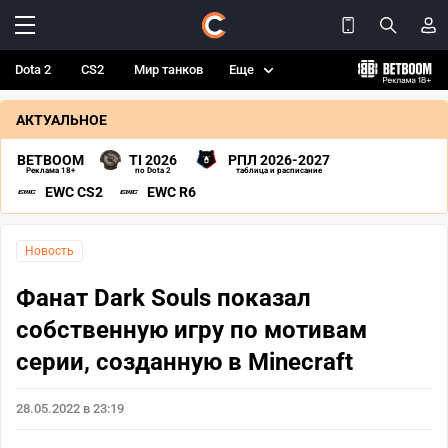
Dota 2
CS2
Мир танков
Еще
АКТУАЛЬНОЕ
BETBOOM
TI 2026
РПЛ 2026-2027
Реклама 18+
по Dota 2
таблица и расписание
EWC CS2
EWC R6
Новость
Фанат Dark Souls показал
собственную игру по мотивам
серии, созданную в Minecraft
28.05.2022 в 23:19