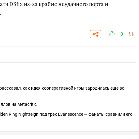
атч DSfix из-за крайне неудачного порта и
.
0
n рассказал, как идея кооперативной игры зародилась ещё во
аллов на Metacritic
СКАЧАТЬ НА
СК
ОВАТЬ
ЗАБРАТЬ
ANDROID
den Ring Nightreign под трек Evanescence — фанаты сравнили его