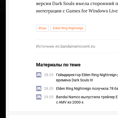
версия Dark Souls имела сторонний п
интеграции с Games for Windows Live
Игры
Elden Ring Nightreign
Источник
en.bandainamcoent.eu
Материалы по теме
28.05
Геймдиректор Elden Ring Nightreig
времена Dark Souls III
28.05
Elden Ring Nightreign получила 78 б
УЧАСТВ
29.05
Bandai Namco выпустила трейлер El
с AMV из 2000-х