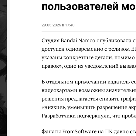
пользователей м
29.05.2025 в 17:40
Студия Bandai Namco опубликовала сп
доступен одновременно с релизом
E
указаны конкретные детали, помимо
правок», одно из уведомлений вызва
В отдельном примечании издатель с
видеокартами возможны значительные
решения предлагается снизить графи
«низкие», уменьшить разрешение экр
Разработчики подчеркнули, что пробл
Фанаты FromSoftware на ПК давно ст