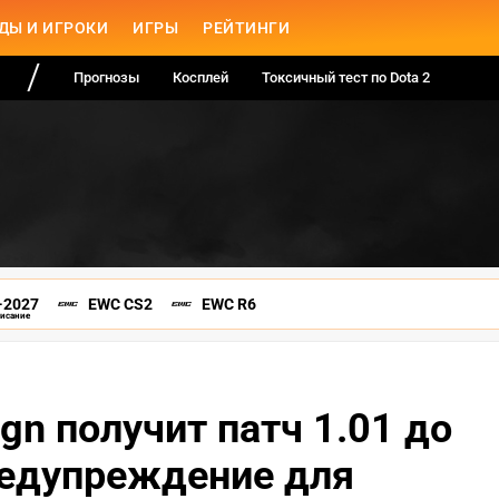
ДЫ И ИГРОКИ
ИГРЫ
РЕЙТИНГИ
Прогнозы
Косплей
Токсичный тест по Dota 2
-2027
EWC CS2
EWC R6
писание
ign получит патч 1.01 до
редупреждение для