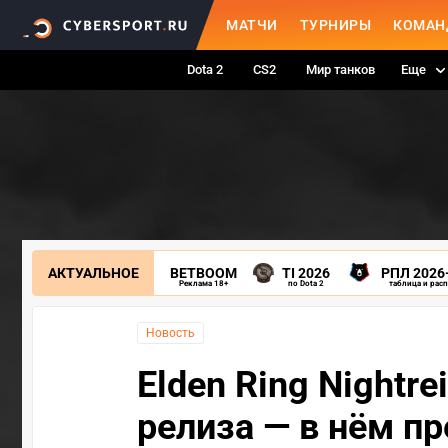
МАТЧИ
ТУРНИРЫ
КОМАН
Dota 2
CS2
Мир танков
Еще
АКТУАЛЬНОЕ
BETBOOM
TI 2026
РПЛ 2026
Реклама 18+
по Dota 2
таблица и рас
Новость
Elden Ring Nightre
релиза — в нём п