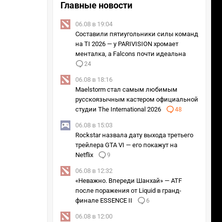
Главные новости
06.08 в 19:04
Составили пятиугольники силы команд
на TI 2026 — у PARIVISION хромает
менталка, а Falcons почти идеальна
24
06.08 в 18:16
Maelstorm стал самым любимым
русскоязычным кастером официальной
студии The International 2026
48
06.08 в 15:03
Rockstar назвала дату выхода третьего
трейлера GTA VI — его покажут на
Netflix
9
06.08 в 12:32
«Неважно. Впереди Шанхай» — ATF
после поражения от Liquid в гранд-
финале ESSENCE II
6
06.08 в 12:00