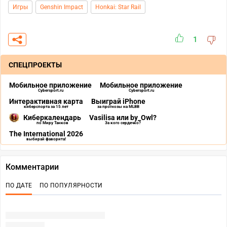
Игры
Genshin Impact
Honkai: Star Rail
1
СПЕЦПРОЕКТЫ
Мобильное приложение
Мобильное приложение
Cybersport.ru
Cybersport.ru
Интерактивная карта
Выиграй iPhone
киберспорта за 15 лет
за прогнозы на MLBB
Киберкалендарь
Vasilisa или by_Owl?
по Миру Танков
За кого сердечко?
The International 2026
выбирай фаворита!
Комментарии
ПО ДАТЕ
ПО ПОПУЛЯРНОСТИ