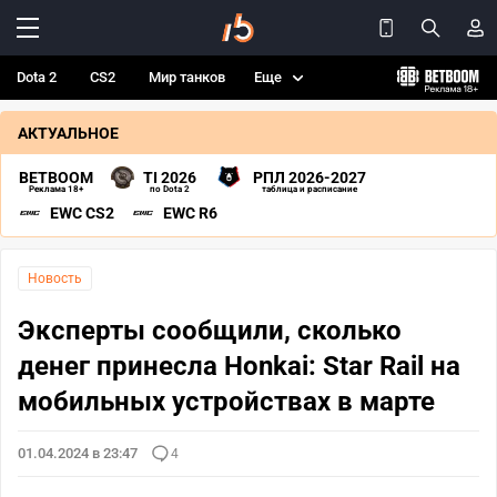
Dota 2
CS2
Мир танков
Еще
АКТУАЛЬНОЕ
BETBOOM
TI 2026
РПЛ 2026-2027
Реклама 18+
по Dota 2
таблица и расписание
EWC CS2
EWC R6
Новость
Эксперты сообщили, сколько
денег принесла Honkai: Star Rail на
мобильных устройствах в марте
01.04.2024 в 23:47
4