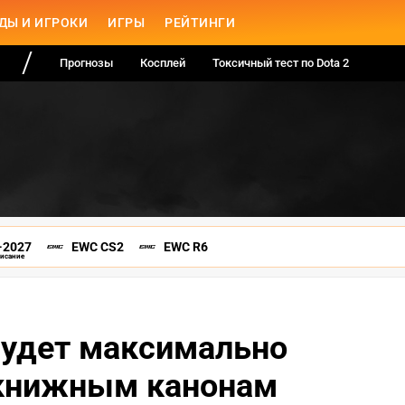
ДЫ И ИГРОКИ
ИГРЫ
РЕЙТИНГИ
Прогнозы
Косплей
Токсичный тест по Dota 2
-2027
EWC CS2
EWC R6
писание
 будет максимально
 книжным канонам