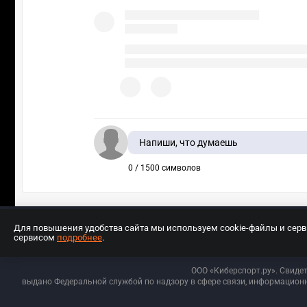
Напиши, что думаешь
0 / 1500 символов
Для повышения удобства сайта мы используем cookie-файлы и сер
сервисом
подробнее
.
Разработчиком сайта является ООО «Е
ООО «Киберспорт.ру». Свиде
выдано Федеральной службой по надзору в сфере связи, информационн