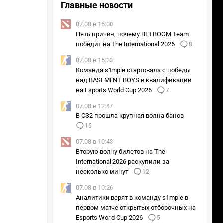
Главные новости
07.08 в 16:00
Пять причин, почему BETBOOM Team
победит на The International 2026
8
07.08 в 15:33
Команда s1mple стартовала с победы
над BASEMENT BOYS в квалификации
на Esports World Cup 2026
7
07.08 в 12:47
В CS2 прошла крупная волна банов
16
07.08 в 10:43
Вторую волну билетов на The
International 2026 раскупили за
несколько минут
12
07.08 в 10:26
Аналитики верят в команду s1mple в
первом матче открытых отборочных на
Esports World Cup 2026
5