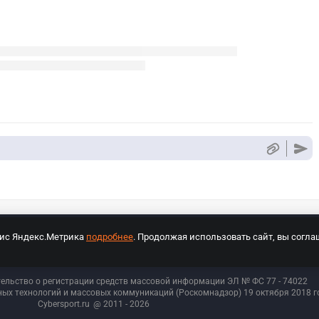
вис Яндекс.Метрика
подробнее
. Продолжая использовать сайт, вы согла
СПОРТ Медиа»
На сайте cybersport.ru применяются рекомендательные техноло
тельство о регистрации средств массовой информации ЭЛ № ФС 77 - 74
022
ых технологий и массовых коммуникаций (Роскомнадзор) 19 октября 2018 го
Cybersport.ru
@ 2011 - 2026