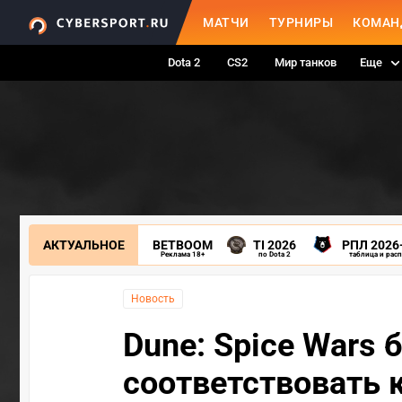
МАТЧИ
ТУРНИРЫ
КОМАН
Dota 2
CS2
Мир танков
Еще
АКТУАЛЬНОЕ
BETBOOM
TI 2026
РПЛ 2026
Реклама 18+
по Dota 2
таблица и рас
Новость
Dune: Spice Wars
соответствовать