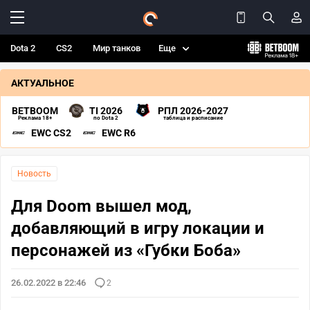
Dota 2
CS2
Мир танков
Еще
АКТУАЛЬНОЕ
BETBOOM
TI 2026
РПЛ 2026-2027
Реклама 18+
по Dota 2
таблица и расписание
EWC CS2
EWC R6
Новость
Для Doom вышел мод,
добавляющий в игру локации и
персонажей из «Губки Боба»
26.02.2022 в 22:46
2