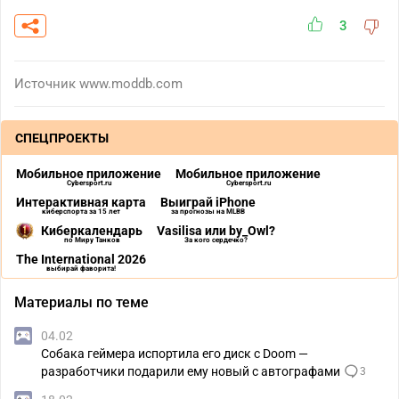
3
Источник
www.moddb.com
СПЕЦПРОЕКТЫ
Мобильное приложение
Мобильное приложение
Cybersport.ru
Cybersport.ru
Интерактивная карта
Выиграй iPhone
киберспорта за 15 лет
за прогнозы на MLBB
Киберкалендарь
Vasilisa или by_Owl?
по Миру Танков
За кого сердечко?
The International 2026
выбирай фаворита!
Материалы по теме
04.02
Собака геймера испортила его диск с Doom —
разработчики подарили ему новый с автографами
3