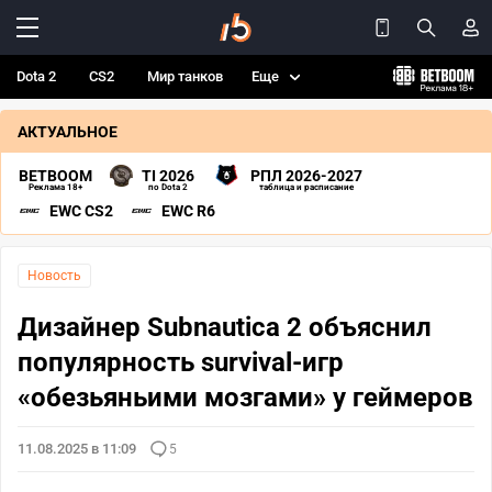
Dota 2
CS2
Мир танков
Еще
АКТУАЛЬНОЕ
BETBOOM
TI 2026
РПЛ 2026-2027
Реклама 18+
по Dota 2
таблица и расписание
EWC CS2
EWC R6
Новость
Дизайнер Subnautica 2 объяснил
популярность survival-игр
«обезьяньими мозгами» у геймеров
11.08.2025 в 11:09
5