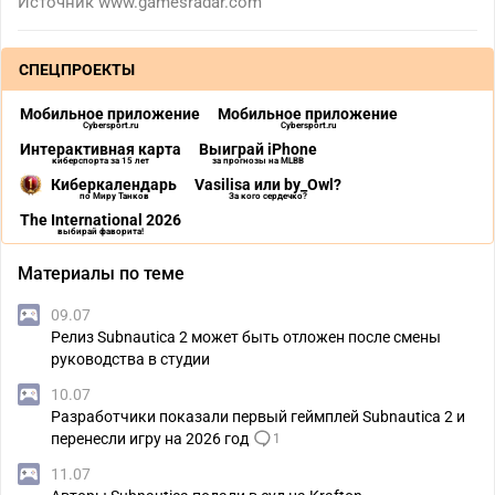
Источник
www.gamesradar.com
СПЕЦПРОЕКТЫ
Мобильное приложение
Мобильное приложение
Cybersport.ru
Cybersport.ru
Интерактивная карта
Выиграй iPhone
киберспорта за 15 лет
за прогнозы на MLBB
Киберкалендарь
Vasilisa или by_Owl?
по Миру Танков
За кого сердечко?
The International 2026
выбирай фаворита!
Материалы по теме
09.07
Релиз Subnautica 2 может быть отложен после смены
руководства в студии
10.07
Разработчики показали первый геймплей Subnautica 2 и
перенесли игру на 2026 год
1
11.07