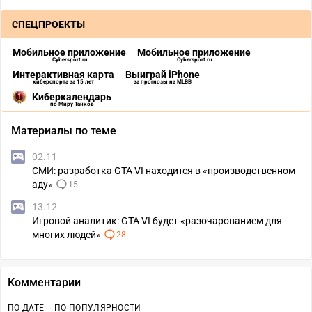
СПЕЦПРОЕКТЫ
Мобильное приложение
Мобильное приложение
Cybersport.ru
Cybersport.ru
Интерактивная карта
Выиграй iPhone
киберспорта за 15 лет
за прогнозы на MLBB
Киберкалендарь
по Миру Танков
Материалы по теме
02.11
СМИ: разработка GTA VI находится в «производственном
аду»
15
13.12
Игровой аналитик: GTA VI будет «разочарованием для
многих людей»
28
Комментарии
ПО ДАТЕ
ПО ПОПУЛЯРНОСТИ