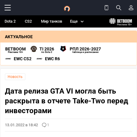
Dota 2
CS2
Мир танков
Еще
АКТУАЛЬНОЕ
BETBOOM
TI 2026
РПЛ 2026-2027
Реклама 18+
по Dota 2
таблица и расписание
EWC CS2
EWC R6
Новость
Дата релиза GTA VI могла быть
раскрыта в отчете Take-Two перед
инвесторами
13.01.2022 в 18:42
1