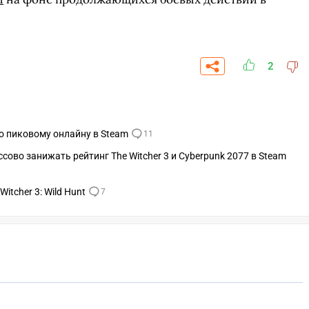
2
 по пиковому онлайну в Steam
11
ссово занижать рейтинг The Witcher 3 и Cyberpunk 2077 в Steam
itcher 3: Wild Hunt
7
СКАЧАТЬ НА
СК
ОВАТЬ
ЗАБРАТЬ
ANDROID