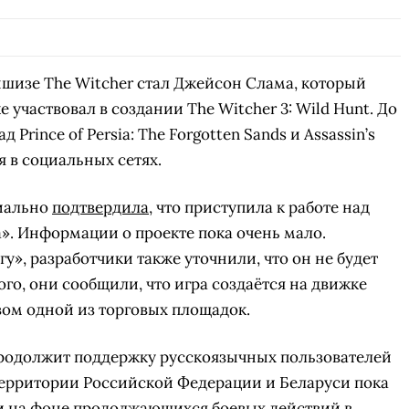
шизе The Witcher стал Джейсон Слама, который
 участвовал в создании The Witcher 3: Wild Hunt. До
д Prince of Persia: The Forgotten Sands и Assassin’s
я в социальных сетях.
циально
подтвердила
, что приступила к работе над
». Информации о проекте пока очень мало.
гу», разработчики также уточнили, что он не будет
ого, они сообщили, что игра создаётся на движке
ивом одной из торговых площадок.
 продолжит поддержку русскоязычных пользователей
 территории Российской Федерации и Беларуси пока
и
на фоне продолжающихся боевых действий в