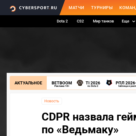
МАТЧИ
ТУРНИРЫ
КОМАН
Dota 2
CS2
Мир танков
Еще
АКТУАЛЬНОЕ
BETBOOM
TI 2026
РПЛ 2026
Реклама 18+
по Dota 2
таблица и рас
Новость
CDPR назвала гей
по «Ведьмаку»