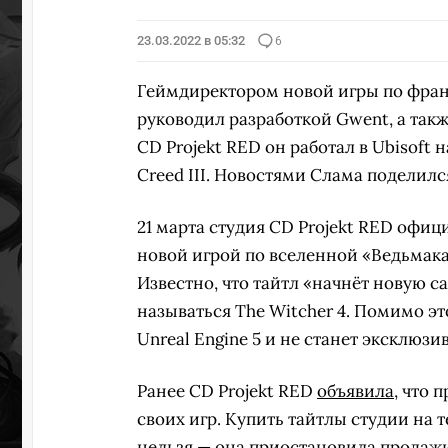
23.03.2022 в 05:32
6
Геймдиректором новой игры по фран
руководил разработкой Gwent, а также
CD Projekt RED он работал в Ubisoft на
Creed III. Новостями Слама поделилс
21 марта студия CD Projekt RED офи
новой игрой по вселенной «Ведьмака
Известно, что тайтл «начнёт новую са
называться The Witcher 4. Помимо эт
Unreal Engine 5 и не станет эксклюз
Ранее CD Projekt RED
объявила
, что
своих игр. Купить тайтлы студии на
нельзя — она
приостановила продаж