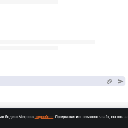
вис Яндекс.Метрика
подробнее
. Продолжая использовать сайт, вы согла
СПОРТ Медиа»
На сайте cybersport.ru применяются рекомендательные техноло