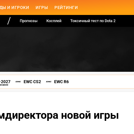
ДЫ И ИГРОКИ
ИГРЫ
РЕЙТИНГИ
Прогнозы
Косплей
Токсичный тест по Dota 2
-2027
EWC CS2
EWC R6
писание
мдиректора новой игры