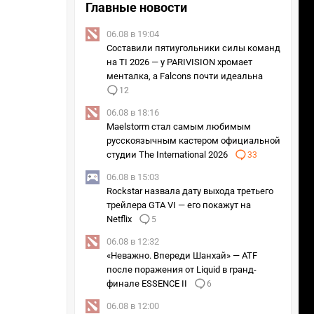
Главные новости
06.08 в 19:04
Составили пятиугольники силы команд
на TI 2026 — у PARIVISION хромает
менталка, а Falcons почти идеальна
12
06.08 в 18:16
Maelstorm стал самым любимым
русскоязычным кастером официальной
студии The International 2026
33
06.08 в 15:03
Rockstar назвала дату выхода третьего
трейлера GTA VI — его покажут на
Netflix
5
06.08 в 12:32
«Неважно. Впереди Шанхай» — ATF
после поражения от Liquid в гранд-
финале ESSENCE II
6
06.08 в 12:00