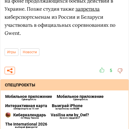
на фоне продолжающихся боевых действий в
Украине. Позже студия также
запретила
киберспортсменам из России и Беларуси
участвовать в официальных соревнованиях по
Gwent.
Игры
Новости
5
СПЕЦПРОЕКТЫ
Мобильное приложение
Мобильное приложение
Cybersport.ru
Cybersport.ru
Интерактивная карта
Выиграй iPhone
киберспорта за 15 лет
за прогнозы на MLBB
Киберкалендарь
Vasilisa или by_Owl?
по Миру Танков
За кого сердечко?
The International 2026
выбирай фаворита!