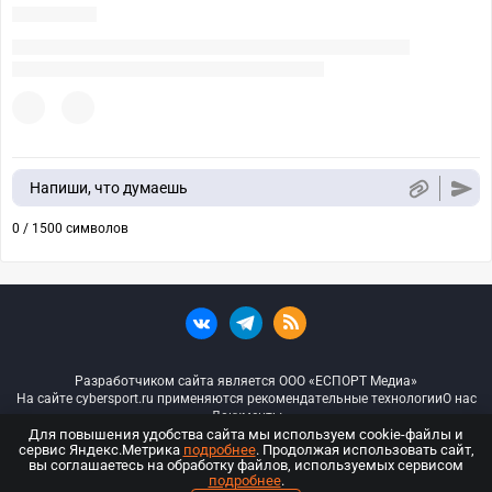
Напиши, что думаешь
0 / 1500 символов
Разработчиком сайта является ООО «ЕСПОРТ Медиа»
На сайте cybersport.ru применяются рекомендательные технологии
О нас
Документы
Для повышения удобства сайта мы используем cookie-файлы и
сервис Яндекс.Метрика
подробнее
. Продолжая использовать сайт,
© ООО «Киберспорт.ру» — Все права защищены
вы соглашаетесь на обработку файлов, используемых сервисом
подробнее
.
18+