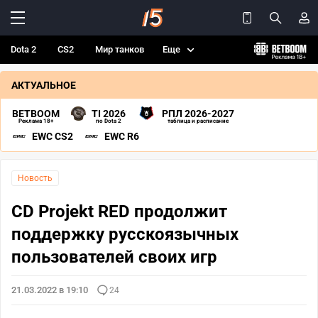
Dota 2
CS2
Мир танков
Еще
АКТУАЛЬНОЕ
BETBOOM
TI 2026
РПЛ 2026-2027
Реклама 18+
по Dota 2
таблица и расписание
EWC CS2
EWC R6
Новость
CD Projekt RED продолжит
поддержку русскоязычных
пользователей своих игр
21.03.2022 в 19:10
24