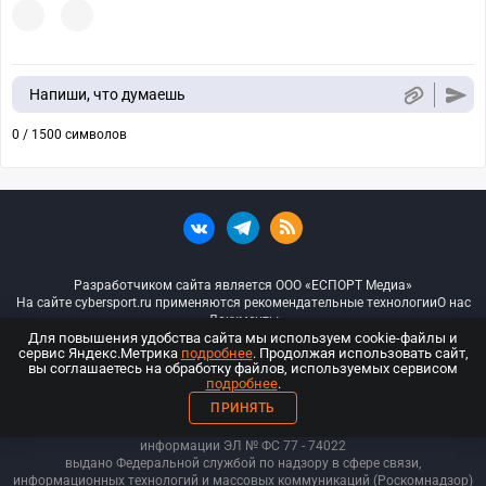
Напиши, что думаешь
0 / 1500 символов
Разработчиком сайта является ООО «ЕСПОРТ Медиа»
На сайте cybersport.ru применяются рекомендательные технологии
О нас
Документы
Для повышения удобства сайта мы используем cookie-файлы и
сервис Яндекс.Метрика
подробнее
. Продолжая использовать сайт,
© ООО «Киберспорт.ру» — Все права защищены
вы соглашаетесь на обработку файлов, используемых сервисом
подробнее
.
18+
ПРИНЯТЬ
ООО «Киберспорт.ру». Свидетельство о регистрации средств массовой
информации ЭЛ № ФС 77 - 74
022
выдано Федеральной службой по надзору в сфере связи,
информационных технологий и массовых коммуникаций (Роскомнадзор)