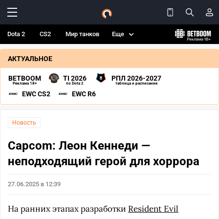
Dota 2
CS2
Мир танков
Еще
АКТУАЛЬНОЕ
BETBOOM
TI 2026
РПЛ 2026-2027
Реклама 18+
по Dota 2
таблица и расписание
EWC CS2
EWC R6
Новость
Capcom: Леон Кеннеди —
неподходящий герой для хоррора
27.06.2025 в 12:39
На ранних этапах разработки
Resident Evil