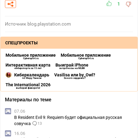
1
Источник
blog.playstation.com
СПЕЦПРОЕКТЫ
Мобильное приложение
Мобильное приложение
Cybersport.ru
Cybersport.ru
Интерактивная карта
Выиграй iPhone
киберспорта за 15 лет
за прогнозы на MLBB
Киберкалендарь
Vasilisa или by_Owl?
по Миру Танков
За кого сердечко?
The International 2026
выбирай фаворита!
Материалы по теме
07.06
В Resident Evil 9: Requiem будет официальная русская
озвучка
13
16.06