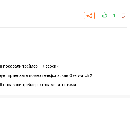
0
e II показали трейлер ПК-версии
ребует привязать номер телефона, как Overwatch 2
e II показали трейлер со знаменитостями
СК
УЧАСТВОВАТЬ
ЗАБРАТЬ
A