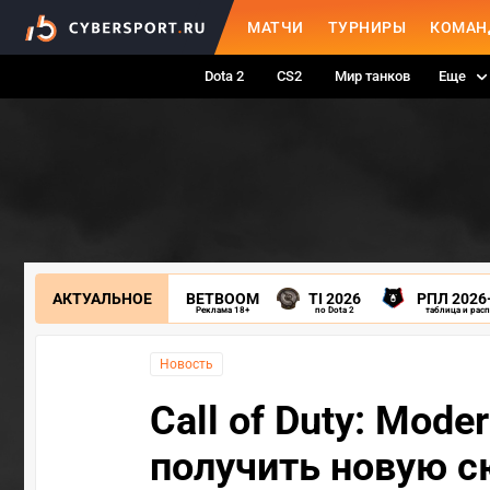
МАТЧИ
ТУРНИРЫ
КОМАН
Dota 2
CS2
Мир танков
Еще
АКТУАЛЬНОЕ
BETBOOM
TI 2026
РПЛ 2026
Реклама 18+
по Dota 2
таблица и рас
Новость
Call of Duty: Mode
получить новую 