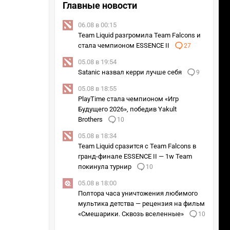
Главные новости
06.08 в 00:15
Team Liquid разгромила Team Falcons и
стала чемпионом ESSENCE II
27
05.08 в 19:54
Satanic назвал керри лучше себя
9
05.08 в 18:55
PlayTime стала чемпионом «Игр
Будущего 2026», победив Yakult
Brothers
10
05.08 в 18:34
Team Liquid сразится с Team Falcons в
гранд-финале ESSENCE II — 1w Team
покинула турнир
10
05.08 в 18:00
Полтора часа уничтожения любимого
мультика детства — рецензия на фильм
«Смешарики. Сквозь вселенные»
10