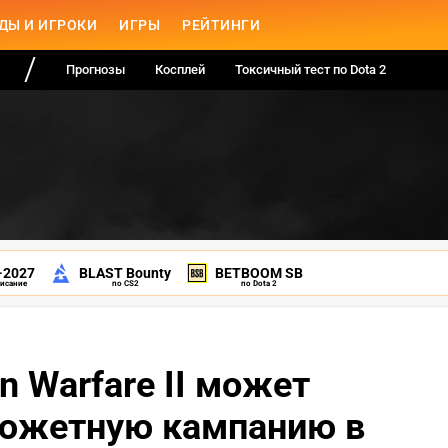
ДЫ И ИГРОКИ
ИГРЫ
РЕЙТИНГИ
Прогнозы
Косплей
Токсичный тест по Dota 2
-2027
BLAST Bounty
BETBOOM SB
писание
по CS2
по Dota 2
rn Warfare II может
сюжетную кампанию в