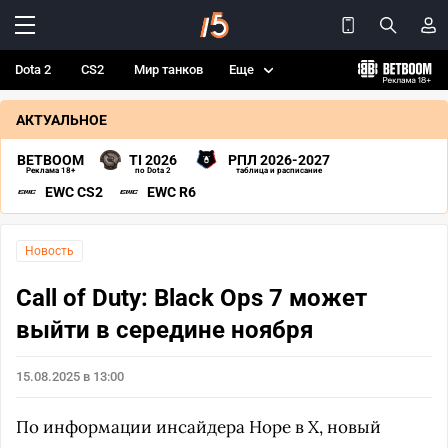
Dota 2
CS2
Мир танков
Еще
АКТУАЛЬНОЕ
BETBOOM
TI 2026
РПЛ 2026-2027
Реклама 18+
по Dota 2
таблица и расписание
EWC CS2
EWC R6
Новость
Call of Duty: Black Ops 7 может
выйти в середине ноября
15.08.2025 в 13:00
По информации инсайдера Hope в X, новый