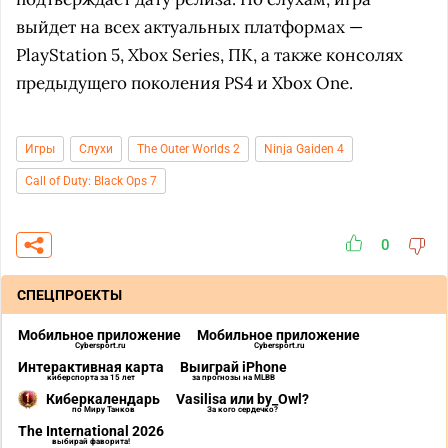
выйдет на всех актуальных платформах —
PlayStation 5, Xbox Series, ПК, а также консолях
предыдущего поколения PS4 и Xbox One.
Игры
Слухи
The Outer Worlds 2
Ninja Gaiden 4
Call of Duty: Black Ops 7
0
СПЕЦПРОЕКТЫ
Мобильное приложение
Мобильное приложение
Cybersport.ru
Cybersport.ru
Интерактивная карта
Выиграй iPhone
киберспорта за 15 лет
за прогнозы на MLBB
Киберкалендарь
Vasilisa или by_Owl?
по Миру Танков
За кого сердечко?
The International 2026
выбирай фаворита!