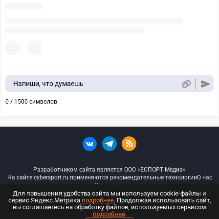
Напиши, что думаешь
0 / 1500 символов
Разработчиком сайта является ООО «ЕСПОРТ Медиа»
На сайте cybersport.ru применяются рекомендательные технологии
О нас
Документы
Для повышения удобства сайта мы используем cookie-файлы и
сервис Яндекс.Метрика
подробнее
. Продолжая использовать сайт,
© ООО «Киберспорт.ру» — Все права защищены
вы соглашаетесь на обработку файлов, используемых сервисом
подробнее
.
18+