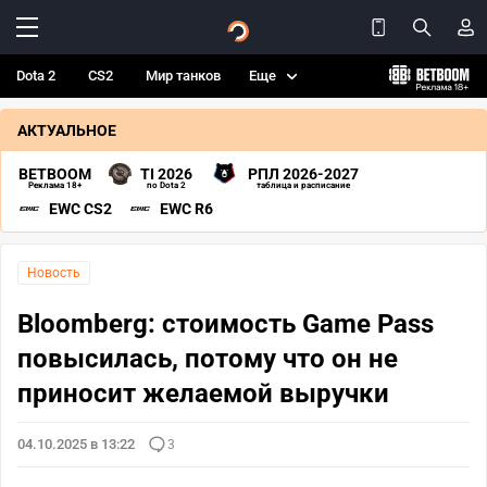
Dota 2
CS2
Мир танков
Еще
АКТУАЛЬНОЕ
BETBOOM
TI 2026
РПЛ 2026-2027
Реклама 18+
по Dota 2
таблица и расписание
EWC CS2
EWC R6
Новость
Bloomberg: стоимость Game Pass
повысилась, потому что он не
приносит желаемой выручки
04.10.2025 в 13:22
3