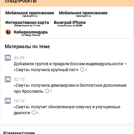
СПЕЦПРОЕКТЫ
Мобильное приложение
Мобильное приложение
Cybersport.ru
Cybersport.ru
Интерактивная карта
Выиграй iPhone
киберспорта за 15 лет
за прогнозы на MLBB
Киберкалендарь
по Миру Танков
Материалы по теме
05.09
Добавили трупов и придали боссам индивидуальности —
«Смута» получила крупный патч
3
02.10
«Смута» получила демоверсию и бесплатное дополнение
про Ярославль
7
16.10
«Смута» получит обновленную озвучку и улучшенные
диалоги
6
Комментарии