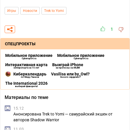
Игры
Новости
Trek to Yomi
1
СПЕЦПРОЕКТЫ
Мобильное приложение
Мобильное приложение
Cybersport.ru
Cybersport.ru
Интерактивная карта
Выиграй iPhone
киберспорта за 15 лет
за прогнозы на MLBB
Киберкалендарь
Vasilisa или by_Owl?
по Миру Танков
За кого сердечко?
The International 2026
выбирай фаворита!
Материалы по теме
15.12
Анонсирована Trek to Yomi — самурайский экшен от
авторов Shadow Warrior
11.03