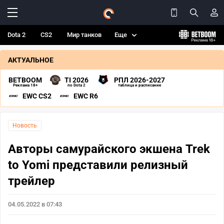
Dota 2
CS2
Мир танков
Еще
АКТУАЛЬНОЕ
BETBOOM
TI 2026
РПЛ 2026-2027
Реклама 18+
по Dota 2
таблица и расписание
EWC CS2
EWC R6
Новость
Авторы самурайского экшена Trek
to Yomi представили релизный
трейлер
04.05.2022 в 07:43