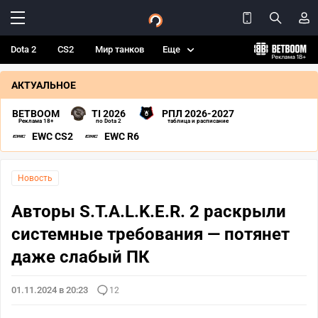
Dota 2
CS2
Мир танков
Еще
АКТУАЛЬНОЕ
BETBOOM
TI 2026
РПЛ 2026-2027
Реклама 18+
по Dota 2
таблица и расписание
EWC CS2
EWC R6
Новость
Авторы S.T.A.L.K.E.R. 2 раскрыли
системные требования — потянет
даже слабый ПК
01.11.2024 в 20:23
12