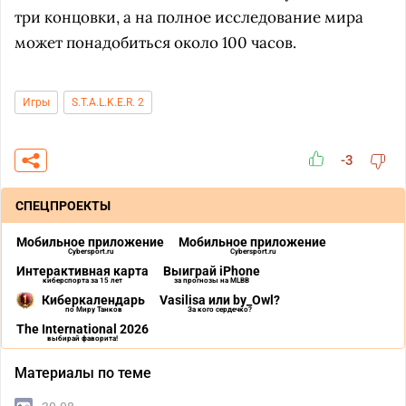
три концовки, а на полное исследование мира
может понадобиться около 100 часов.
Игры
S.T.A.L.K.E.R. 2
-3
СПЕЦПРОЕКТЫ
Мобильное приложение
Мобильное приложение
Cybersport.ru
Cybersport.ru
Интерактивная карта
Выиграй iPhone
киберспорта за 15 лет
за прогнозы на MLBB
Киберкалендарь
Vasilisa или by_Owl?
по Миру Танков
За кого сердечко?
The International 2026
выбирай фаворита!
Материалы по теме