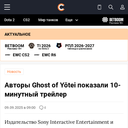
Dota 2
CS2
Мир танков
Еще
АКТУАЛЬНОЕ
BETBOOM
TI 2026
РПЛ 2026-2027
Реклама 18+
по Dota 2
таблица и расписание
EWC CS2
EWC R6
Новость
Авторы Ghost of Yōtei показали 10-
минутный трейлер
09.09.2025 в 09:00
4
Издательство Sony Interactive Entertainment и