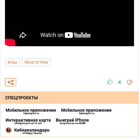
Игры
Ghost of Yōtei
4
СПЕЦПРОЕКТЫ
Мобильное приложение
Мобильное приложение
Cybersport.ru
Cybersport.ru
Интерактивная карта
Выиграй iPhone
киберспорта за 15 лет
за прогнозы на MLBB
Киберкалендарь
по Миру Танков