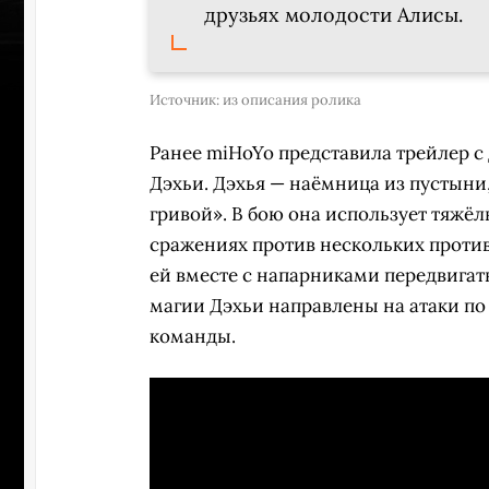
друзьях молодости Алисы.
Источник:
из описания ролика
Ранее miHoYo представила трейлер с
Дэхьи. Дэхья — наёмница из пустыни
гривой». В бою она использует тяжё
сражениях против нескольких против
ей вместе с напарниками передвигат
магии Дэхьи направлены на атаки по
команды.