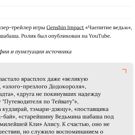
СКАЧАТЬ НА
СК
ЙТИ
ВЫБРАТЬ
ANDROID
изер-трейлер игры
Genshin Impact
«Чаепитие ведьм»,
абаша. Ролик был опубликован на YouTube.
фии и пунктуации источника
застало врасплох даже «великую
 «злого-презлого Додокороля»,
дта», «друга не покинувших надежду
 "Путеводителя по Тейвату"»,
а кудзирай, тэмари-дзюцу», «поставщика
-бай», «старейшину Ведьмина шабаша под
у милейшей Кли» Алису.
К счастью, оно не
шествии, но служило воспоминанием о