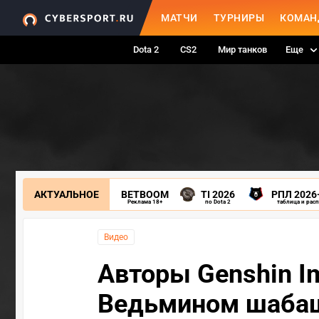
МАТЧИ
ТУРНИРЫ
КОМАН
Dota 2
CS2
Мир танков
Еще
АКТУАЛЬНОЕ
BETBOOM
TI 2026
РПЛ 2026
Реклама 18+
по Dota 2
таблица и рас
Видео
Авторы Genshin I
Ведьмином шаба