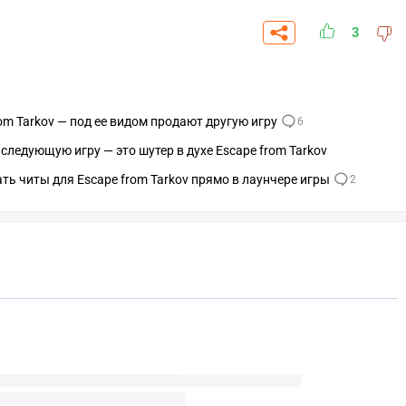
3
m Tarkov — под ее видом продают другую игру
6
ледующую игру — это шутер в духе Escape from Tarkov
ь читы для Escape from Tarkov прямо в лаунчере игры
2