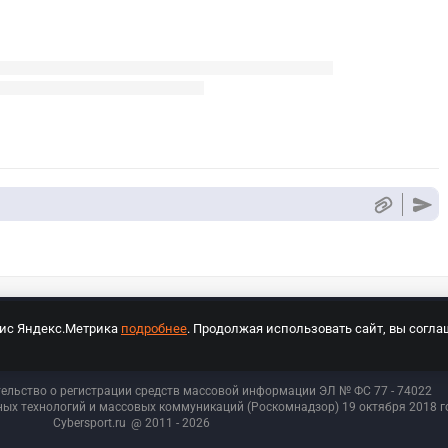
вис Яндекс.Метрика
подробнее
. Продолжая использовать сайт, вы согла
СПОРТ Медиа»
На сайте cybersport.ru применяются рекомендательные техноло
тельство о регистрации средств массовой информации ЭЛ № ФС 77 - 74
022
ых технологий и массовых коммуникаций (Роскомнадзор) 19 октября 2018 го
Cybersport.ru
@ 2011 - 2026