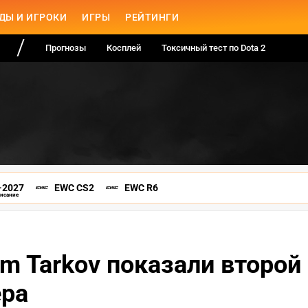
ДЫ И ИГРОКИ
ИГРЫ
РЕЙТИНГИ
Прогнозы
Косплей
Токсичный тест по Dota 2
-2027
EWC CS2
EWC R6
писание
m Tarkov показали второй
ера