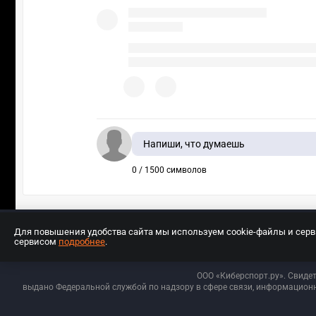
Напиши, что думаешь
0 / 1500 символов
Для повышения удобства сайта мы используем cookie-файлы и сер
сервисом
подробнее
.
Разработчиком сайта является ООО «Е
ООО «Киберспорт.ру». Свиде
выдано Федеральной службой по надзору в сфере связи, информационн