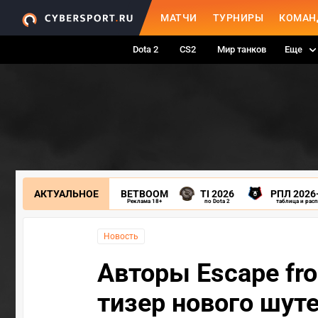
МАТЧИ
ТУРНИРЫ
КОМАН
Dota 2
CS2
Мир танков
Еще
АКТУАЛЬНОЕ
BETBOOM
TI 2026
РПЛ 2026
Реклама 18+
по Dota 2
таблица и рас
Новость
Авторы Escape fro
тизер нового шут