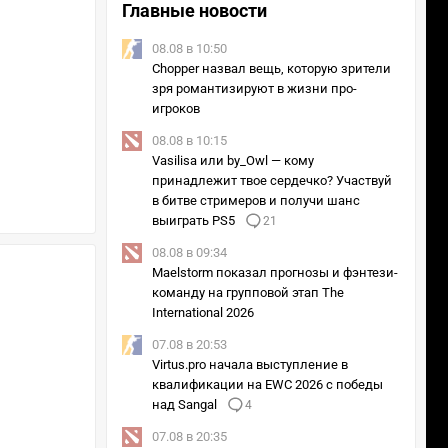
Главные новости
08.08 в 10:50
Chopper назвал вещь, которую зрители
зря романтизируют в жизни про-
игроков
08.08 в 10:15
Vasilisa или by_Owl — кому
принадлежит твое сердечко? Участвуй
в битве стримеров и получи шанс
выиграть PS5
21
08.08 в 09:34
Maelstorm показал прогнозы и фэнтези-
команду на групповой этап The
International 2026
07.08 в 20:53
Virtus.pro начала выступление в
квалификации на EWC 2026 с победы
над Sangal
4
07.08 в 20:35