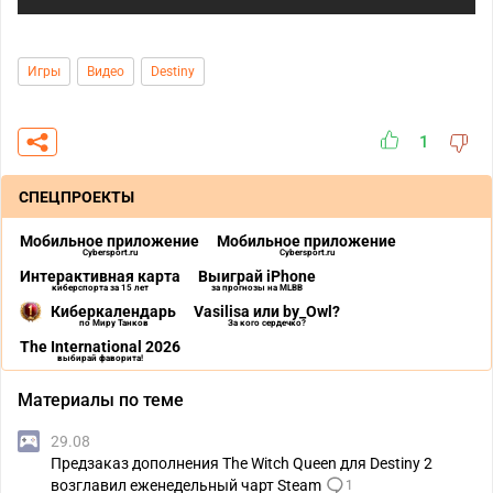
Игры
Видео
Destiny
1
СПЕЦПРОЕКТЫ
Мобильное приложение
Мобильное приложение
Cybersport.ru
Cybersport.ru
Интерактивная карта
Выиграй iPhone
киберспорта за 15 лет
за прогнозы на MLBB
Киберкалендарь
Vasilisa или by_Owl?
по Миру Танков
За кого сердечко?
The International 2026
выбирай фаворита!
Материалы по теме
29.08
Предзаказ дополнения The Witch Queen для Destiny 2
возглавил еженедельный чарт Steam
1