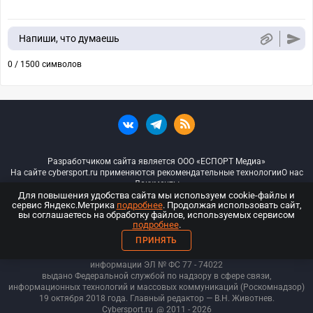
Напиши, что думаешь
0 / 1500 символов
Разработчиком сайта является ООО «ЕСПОРТ Медиа»
На сайте cybersport.ru применяются рекомендательные технологии
О нас
Документы
Для повышения удобства сайта мы используем cookie-файлы и
сервис Яндекс.Метрика
подробнее
. Продолжая использовать сайт,
© ООО «Киберспорт.ру» — Все права защищены
вы соглашаетесь на обработку файлов, используемых сервисом
подробнее
.
18+
ПРИНЯТЬ
ООО «Киберспорт.ру». Свидетельство о регистрации средств массовой
информации ЭЛ № ФС 77 - 74
022
выдано Федеральной службой по надзору в сфере связи,
информационных технологий и массовых коммуникаций (Роскомнадзор)
19 октября 2018 года. Главный редактор — В.Н. Животнев.
Cybersport.ru
@ 2011 - 2026