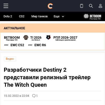
Dota 2
CS2
Мир танков
Еще
АКТУАЛЬНОЕ
BETBOOM
TI 2026
РПЛ 2026-2027
Реклама 18+
по Dota 2
таблица и расписание
EWC CS2
EWC R6
Видео
Разработчики Destiny 2
представили релизный трейлер
The Witch Queen
15.02.2022 в 22:04
5