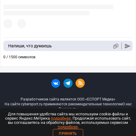
Напиши, что думаешь
0 / 1500 символов
Разработчиком сайта является ООО «ЕСПОРТ Медиа»
На сайте cybersport.ru применяются рекомендательные технологии
О нас
Документы
Для повышения удобства сайта мы используем cookie-файлы и
сервис Яндекс.Метрика
подробнее
. Продолжая использовать сайт,
© ООО «Киберспорт.ру» — Все права защищены
вы соглашаетесь на обработку файлов, используемых сервисом
подробнее
.
18+
ПРИНЯТЬ