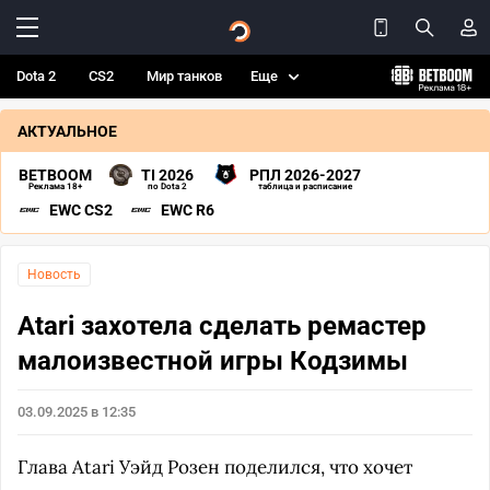
Dota 2
CS2
Мир танков
Еще
АКТУАЛЬНОЕ
BETBOOM
TI 2026
РПЛ 2026-2027
Реклама 18+
по Dota 2
таблица и расписание
EWC CS2
EWC R6
Новость
Atari захотела сделать ремастер
малоизвестной игры Кодзимы
03.09.2025 в 12:35
Глава Atari Уэйд Розен поделился, что хочет