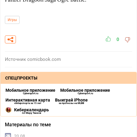
Игры
0
Источник
comicbook.com
СПЕЦПРОЕКТЫ
Мобильное приложение
Мобильное приложение
Cybersport.ru
Cybersport.ru
Интерактивная карта
Выиграй iPhone
киберспорта за 15 лет
за прогнозы на MLBB
Киберкалендарь
по Миру Танков
Материалы по теме
20.08