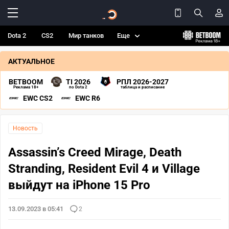
Dota 2
CS2
Мир танков
Еще
АКТУАЛЬНОЕ
BETBOOM
TI 2026
РПЛ 2026-2027
Реклама 18+
по Dota 2
таблица и расписание
EWC CS2
EWC R6
Новость
Assassin’s Creed Mirage, Death
Stranding, Resident Evil 4 и Village
выйдут на iPhone 15 Pro
13.09.2023 в 05:41
2