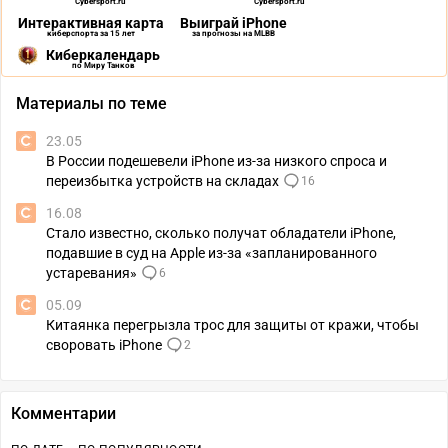
Cybersport.ru
Cybersport.ru
Интерактивная карта
Выиграй iPhone
киберспорта за 15 лет
за прогнозы на MLBB
Киберкалендарь
по Миру Танков
Материалы по теме
23.05
В России подешевели iPhone из-за низкого спроса и
переизбытка устройств на складах
16
16.08
Стало известно, сколько получат обладатели iPhone,
подавшие в суд на Apple из-за «запланированного
устаревания»
6
05.09
Китаянка перегрызла трос для защиты от кражи, чтобы
своровать iPhone
2
Комментарии