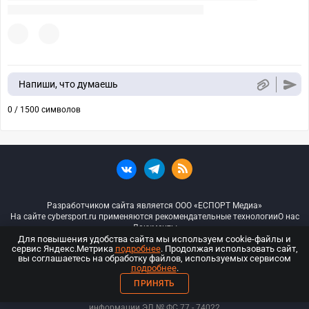
Напиши, что думаешь
0 / 1500 символов
Разработчиком сайта является ООО «ЕСПОРТ Медиа»
На сайте cybersport.ru применяются рекомендательные технологии
О нас
Документы
Для повышения удобства сайта мы используем cookie-файлы и
сервис Яндекс.Метрика
подробнее
. Продолжая использовать сайт,
© ООО «Киберспорт.ру» — Все права защищены
вы соглашаетесь на обработку файлов, используемых сервисом
подробнее
.
18+
ПРИНЯТЬ
ООО «Киберспорт.ру». Свидетельство о регистрации средств массовой
информации ЭЛ № ФС 77 - 74
022