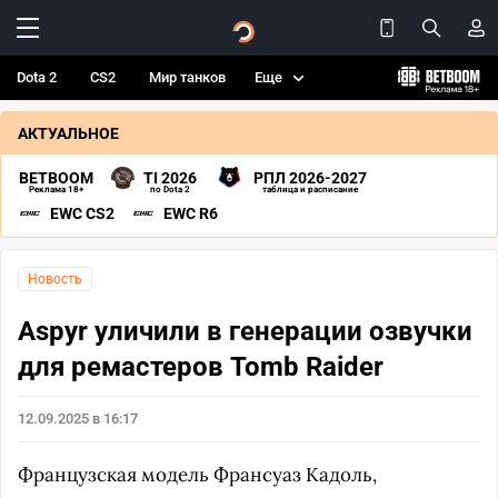
Dota 2
CS2
Мир танков
Еще
АКТУАЛЬНОЕ
BETBOOM
TI 2026
РПЛ 2026-2027
Реклама 18+
по Dota 2
таблица и расписание
EWC CS2
EWC R6
Новость
Aspyr уличили в генерации озвучки
для ремастеров Tomb Raider
12.09.2025 в 16:17
Французская модель Франсуаз Кадоль,