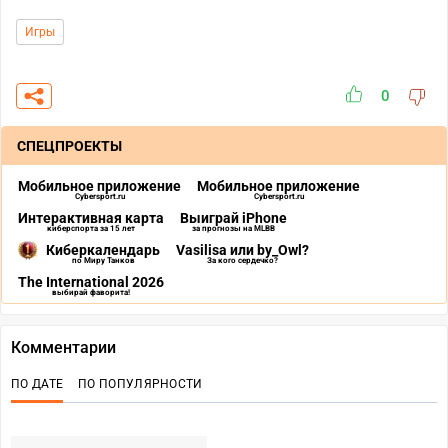
Игры
0
СПЕЦПРОЕКТЫ
Мобильное приложение
Мобильное приложение
Cybersport.ru
Cybersport.ru
Интерактивная карта
Выиграй iPhone
киберспорта за 15 лет
за прогнозы на MLBB
Киберкалендарь
Vasilisa или by_Owl?
по Миру Танков
За кого сердечко?
The International 2026
выбирай фаворита!
Комментарии
ПО ДАТЕ
ПО ПОПУЛЯРНОСТИ