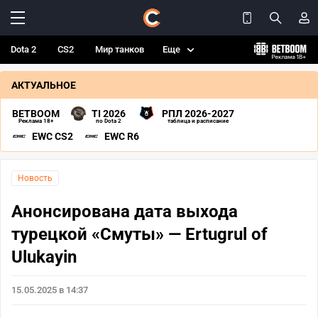
Dota 2
CS2
Мир танков
Еще
АКТУАЛЬНОЕ
BETBOOM
TI 2026
РПЛ 2026-2027
Реклама 18+
по Dota 2
таблица и расписание
EWC CS2
EWC R6
Новость
Анонсирована дата выхода
турецкой «Cмуты» — Ertugrul of
Ulukayin
15.05.2025 в 14:37