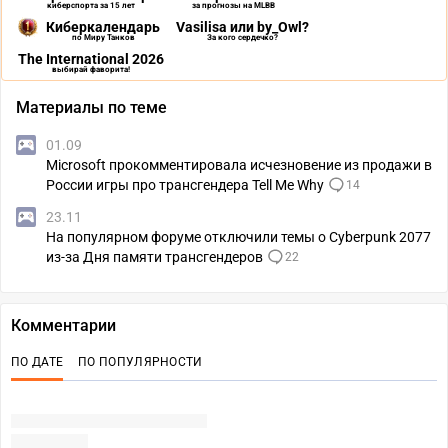
киберспорта за 15 лет
за прогнозы на MLBB
Киберкалендарь
Vasilisa или by_Owl?
по Миру Танков
За кого сердечко?
The International 2026
выбирай фаворита!
Материалы по теме
01.09
Microsoft прокомментировала исчезновение из продажи в
России игры про трансгендера Tell Me Why
14
23.11
На популярном форуме отключили темы о Cyberpunk 2077
из-за Дня памяти трансгендеров
22
Комментарии
ПО ДАТЕ
ПО ПОПУЛЯРНОСТИ