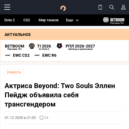
Dota 2
CS2
Мир танков
Еще
АКТУАЛЬНОЕ
BETBOOM
TI 2026
РПЛ 2026-2027
Реклама 18+
по Dota 2
таблица и расписание
EWC CS2
EWC R6
Новость
Актриса Beyond: Two Souls Эллен
Пейдж объявила себя
трансгендером
01.12.2020 в 21:55
24