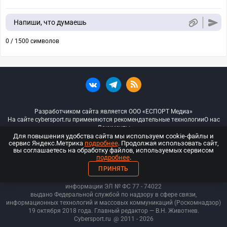
Напиши, что думаешь
0 / 1500 символов
Разработчиком сайта является ООО «ЕСПОРТ Медиа»
На сайте cybersport.ru применяются рекомендательные технологии
О нас
Документы
Для повышения удобства сайта мы используем cookie-файлы и
сервис Яндекс.Метрика
подробнее
. Продолжая использовать сайт,
© ООО «Киберспорт.ру» — Все права защищены
вы соглашаетесь на обработку файлов, используемых сервисом
подробнее
.
18+
ПРИНЯТЬ
ООО «Киберспорт.ру». Свидетельство о регистрации средств массовой
информации ЭЛ № ФС 77 - 74
022
выдано Федеральной службой по надзору в сфере связи,
информационных технологий и массовых коммуникаций (Роскомнадзор)
19 октября 2018 года. Главный редактор — В.Н. Животнев.
Cybersport.ru
@ 2011 - 2026