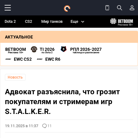
Dota 2
CS2
Мир танков
Еще
АКТУАЛЬНОЕ
BETBOOM
TI 2026
РПЛ 2026-2027
Реклама 18+
по Dota 2
таблица и расписание
EWC CS2
EWC R6
Новость
Адвокат разъяснила, что грозит
покупателям и стримерам игр
S.T.A.L.K.E.R.
19.11.2025 в 11:37
11