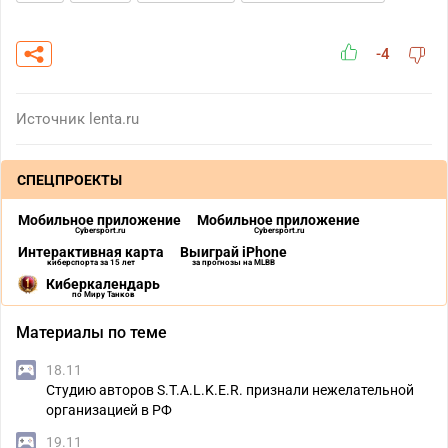
-4
Источник
lenta.ru
СПЕЦПРОЕКТЫ
Мобильное приложение
Мобильное приложение
Cybersport.ru
Cybersport.ru
Интерактивная карта
Выиграй iPhone
киберспорта за 15 лет
за прогнозы на MLBB
Киберкалендарь
по Миру Танков
Материалы по теме
18.11
Студию авторов S.T.A.L.K.E.R. признали нежелательной
организацией в РФ
19.11