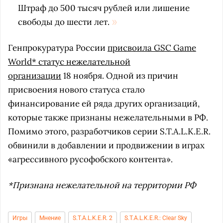
Штраф до 500 тысяч рублей или лишение
свободы до шести лет.
Генпрокуратура России
присвоила GSC Game
World* статус нежелательной
организации
18 ноября. Одной из причин
присвоения нового статуса стало
финансирование ей ряда других организаций,
которые также признаны нежелательными в РФ.
Помимо этого, разработчиков серии S.T.A.L.K.E.R.
обвинили в добавлении и продвижении в играх
«агрессивного русофобского контента».
*Признана нежелательной на территории РФ
Игры
Мнение
S.T.A.L.K.E.R. 2
S.T.A.L.K.E.R.: Clear Sky