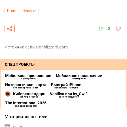
Игры
Новости
8
Источник
activisionblizzard.com
СПЕЦПРОЕКТЫ
Мобильное приложение
Мобильное приложение
Cybersport.ru
Cybersport.ru
Интерактивная карта
Выиграй iPhone
киберспорта за 15 лет
за прогнозы на MLBB
Киберкалендарь
Vasilisa или by_Owl?
по Миру Танков
За кого сердечко?
The International 2026
выбирай фаворита!
Материалы по теме