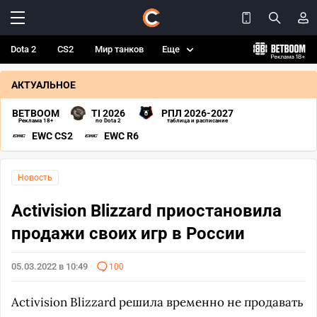
Dota 2
CS2
Мир танков
Еще
АКТУАЛЬНОЕ
BETBOOM
TI 2026
РПЛ 2026-2027
Реклама 18+
по Dota 2
таблица и расписание
EWC CS2
EWC R6
Новость
Activision Blizzard приостановила
продажи своих игр в России
05.03.2022 в 10:49
100
Activision Blizzard решила временно не продавать