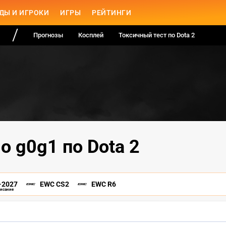
ДЫ И ИГРОКИ
ИГРЫ
РЕЙТИНГИ
Прогнозы
Косплей
Токсичный тест по Dota 2
о g0g1 по Dota 2
-2027
EWC CS2
EWC R6
писание