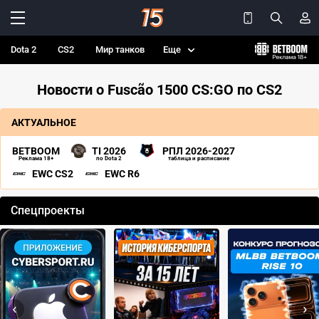
Dota 2
CS2
Мир танков
Еще
Новости о Fuscão 1500 CS:GO по CS2
АКТУАЛЬНОЕ
BETBOOM
TI 2026
РПЛ 2026-2027
Реклама 18+
по Dota 2
таблица и расписание
EWC CS2
EWC R6
Спецпроекты
‹
›