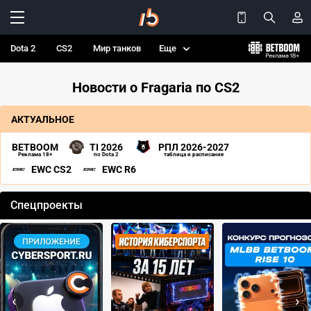
Dota 2
CS2
Мир танков
Еще
Новости о Fragaria по CS2
АКТУАЛЬНОЕ
BETBOOM
TI 2026
РПЛ 2026-2027
Реклама 18+
по Dota 2
таблица и расписание
EWC CS2
EWC R6
Спецпроекты
‹
›