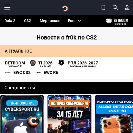
Dota 2
CS2
Мир танков
Еще
Новости о fr0k по CS2
АКТУАЛЬНОЕ
BETBOOM
TI 2026
РПЛ 2026-2027
Реклама 18+
по Dota 2
таблица и расписание
EWC CS2
EWC R6
Спецпроекты
‹
›