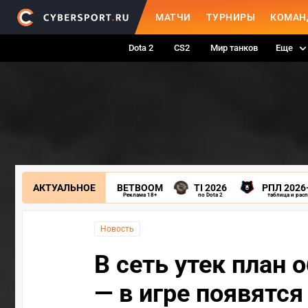
МАТЧИ
ТУРНИРЫ
КОМАН
Dota 2
CS2
Мир танков
Еще
АКТУАЛЬНОЕ
BETBOOM
TI 2026
РПЛ 2026
Реклама 18+
по Dota 2
таблица и рас
Новость
В сеть утек план о
— в игре появятся