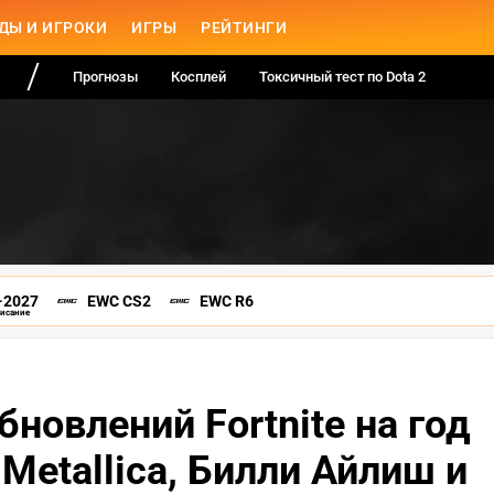
ДЫ И ИГРОКИ
ИГРЫ
РЕЙТИНГИ
Прогнозы
Косплей
Токсичный тест по Dota 2
-2027
EWC CS2
EWC R6
писание
бновлений Fortnite на год
 Metallica, Билли Айлиш и