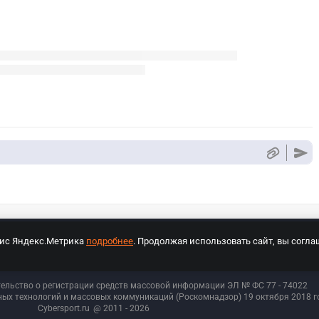
вис Яндекс.Метрика
подробнее
. Продолжая использовать сайт, вы согла
СПОРТ Медиа»
На сайте cybersport.ru применяются рекомендательные техноло
тельство о регистрации средств массовой информации ЭЛ № ФС 77 - 74
022
ых технологий и массовых коммуникаций (Роскомнадзор) 19 октября 2018 го
Cybersport.ru
@ 2011 - 2026