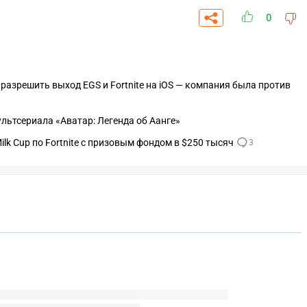
0
разрешить выход EGS и Fortnite на iOS — компания была против
мультсериала «Аватар: Легенда об Аанге»
lk Cup по Fortnite с призовым фондом в $250 тысяч
3
СКАЧАТЬ НА
СК
ОВАТЬ
ЗАБРАТЬ
ANDROID