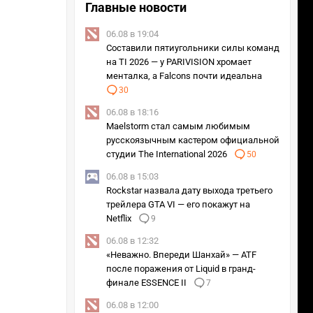
Главные новости
06.08 в 19:04
Составили пятиугольники силы команд
на TI 2026 — у PARIVISION хромает
менталка, а Falcons почти идеальна
30
06.08 в 18:16
Maelstorm стал самым любимым
русскоязычным кастером официальной
студии The International 2026
50
06.08 в 15:03
Rockstar назвала дату выхода третьего
трейлера GTA VI — его покажут на
Netflix
9
06.08 в 12:32
«Неважно. Впереди Шанхай» — ATF
после поражения от Liquid в гранд-
финале ESSENCE II
7
06.08 в 12:00