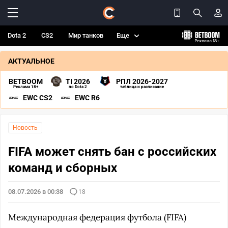
Dota 2
CS2
Мир танков
Еще
АКТУАЛЬНОЕ
BETBOOM
TI 2026
РПЛ 2026-2027
Реклама 18+
по Dota 2
таблица и расписание
EWC CS2
EWC R6
Новость
FIFA может снять бан с российских
команд и сборных
08.07.2026 в 00:38
18
Международная федерация футбола (FIFA)