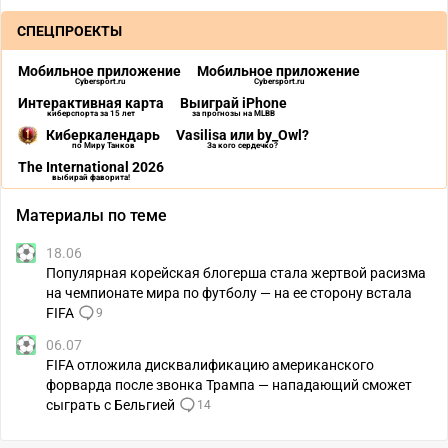
СПЕЦПРОЕКТЫ
Мобильное приложение
Мобильное приложение
Cybersport.ru
Cybersport.ru
Интерактивная карта
Выиграй iPhone
киберспорта за 15 лет
за прогнозы на MLBB
Киберкалендарь
Vasilisa или by_Owl?
по Миру Танков
За кого сердечко?
The International 2026
выбирай фаворита!
Материалы по теме
18.06
Популярная корейская блогерша стала жертвой расизма
на чемпионате мира по футболу — на ее сторону встала
FIFA
9
06.07
FIFA отложила дисквалификацию американского
форварда после звонка Трампа — нападающий сможет
сыграть с Бельгией
14