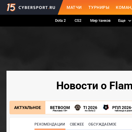
МАТЧИ
ТУРНИРЫ
КОМАН
Dota 2
CS2
Мир танков
Еще
Новости о Flam
АКТУАЛЬНОЕ
BETBOOM
TI 2026
РПЛ 2026
Реклама 18+
по Dota 2
таблица и рас
РЕКОМЕНДАЦИИ
СВЕЖЕЕ
ОБСУЖДАЕМОЕ