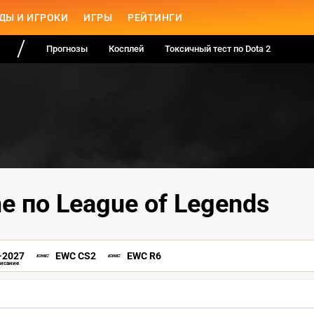
ДЫ И ИГРОКИ
ИГРЫ
РЕЙТИНГИ
Прогнозы
Косплей
Токсичный тест по Dota 2
e по League of Legends
-2027
EWC CS2
EWC R6
писание