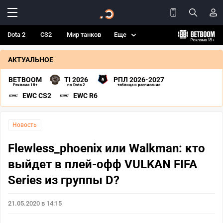
Dota 2
CS2
Мир танков
Еще
АКТУАЛЬНОЕ
BETBOOM
TI 2026
РПЛ 2026-2027
Реклама 18+
по Dota 2
таблица и расписание
EWC CS2
EWC R6
Новость
Flewless_phoenix или Walkman: кто
выйдет в плей-офф VULKAN FIFA
Series из группы D?
21.05.2020 в 14:15