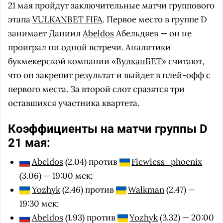
21 мая пройдут заключительные матчи группового
этапа
VULKANBET FIFA
. Первое место в группе D
занимает Даниил
Abeldos
Абельдяев — он не
проиграл ни одной встречи. Аналитики
букмекерской компании «
ВулканБЕТ
» считают,
что он закрепит результат и выйдет в плей-офф с
первого места. За второй слот сразятся три
оставшихся участника квартета.
Коэффициенты на матчи группы D
21 мая:
Abeldos
(2.04) против
Flewless_phoenix
(3.06) — 19:00 мск;
Yozhyk
(2.46) против
Walkman
(2.47) —
19:30 мск;
Abeldos
(1.93) против
Yozhyk
(3.32) — 20:00