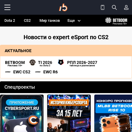
Dota 2
CS2
Мир танков
Еще
Новости о expert eSport по CS2
АКТУАЛЬНОЕ
BETBOOM
TI 2026
РПЛ 2026-2027
Реклама 18+
по Dota 2
таблица и расписание
EWC CS2
EWC R6
Спецпроекты
‹
›