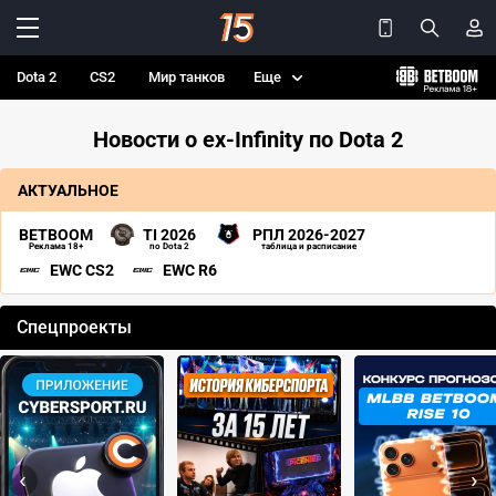
Dota 2
CS2
Мир танков
Еще
Новости о ex-Infinity по Dota 2
АКТУАЛЬНОЕ
BETBOOM
TI 2026
РПЛ 2026-2027
Реклама 18+
по Dota 2
таблица и расписание
EWC CS2
EWC R6
Спецпроекты
‹
›